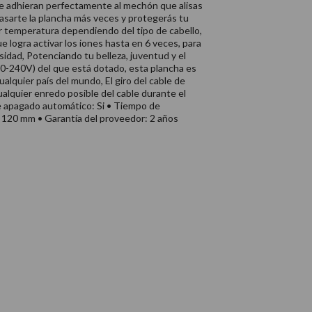
se adhieran perfectamente al mechón que alisas
asarte la plancha más veces y protegerás tu
ar temperatura dependiendo del tipo de cabello,
e logra activar los iones hasta en 6 veces, para
idad, Potenciando tu belleza, juventud y el
(110-240V) del que está dotado, esta plancha es
alquier país del mundo, El giro del cable de
alquier enredo posible del cable durante el
agado automático: Si • Tiempo de
x 120 mm • Garantía del proveedor: 2 años