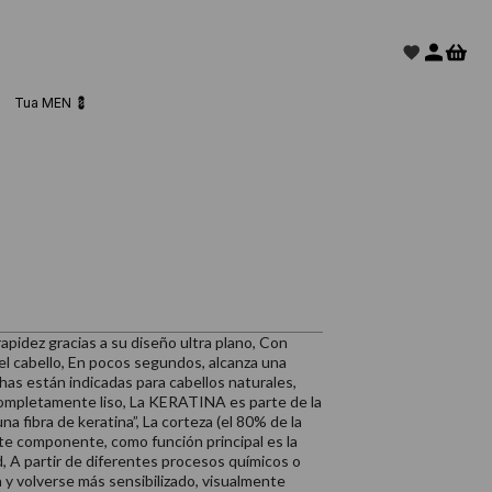
Tua MEN 💈
apidez gracias a su diseño ultra plano, Con
del cabello, En pocos segundos, alcanza una
as están indicadas para cabellos naturales,
ompletamente liso, La KERATINA es parte de la
na fibra de keratina”, La corteza (el 80% de la
te componente, como función principal es la
d, A partir de diferentes procesos químicos o
 y volverse más sensibilizado, visualmente