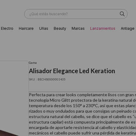
¿Qué estás buscando?
Electro
Haircare
Uñas
Beauty
Marcas
Lanzamientos
Antiage
ÁS BUSCADOS
Gama
Alisador Elegance Led Keration
:
BECHS0000001435
Perfecta para crear looks completamente lisos con gran r
tecnología Micro Glitt protectora de la keratina natural 
temperatura desde los 150° a 230°C, así que estas planch
rizados o muy ondulados para que consigas un peinado c
estructura natural del cabello, se dice que el cabello es “u
estructura capilar) está compuesta principalmente de es
encargada de aportarle resistencia al cabello y elasticida
ador
mecánicos el cabello puede sufrir una pérdida de keratina