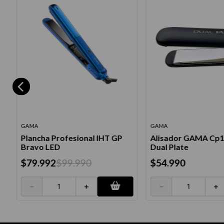
GAMA
GAMA
Plancha Profesional IHT GP
Alisador GAMA Cp
Bravo LED
Dual Plate
$
79
.
992
$
99
.
990
$
54
.
990
－
＋
－
＋