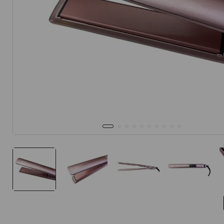
10
.
protector 