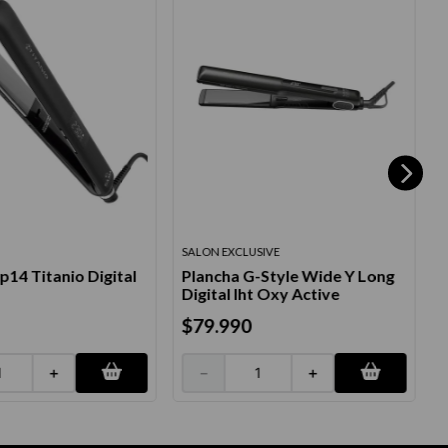
SALON EXCLUSIVE
p14 Titanio Digital
Plancha G-Style Wide Y Long
A
Digital Iht Oxy Active
$
79
.
990
＋
－
＋