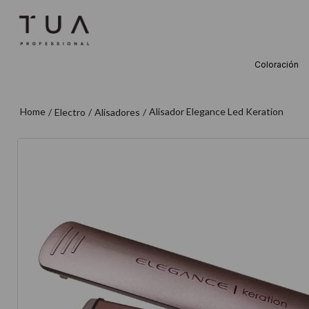
Coloración
TÉRMINOS M
1
.
wella
Alisador Elegance Led Keration
Electro
Alisadores
2
.
sow
3
.
farmavita
4
.
shampoo
5
.
cepillo
6
.
gama
7
.
secador
8
.
loreal
9
.
acondicion