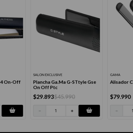
SALON EXCLUSIVE
GAMA
14 On-Off
Plancha Ga.Ma G-STtyle Gse
Alisador C
On Off Ptc
$
29
.
893
$
45
.
990
$
79
.
990
－
＋
－