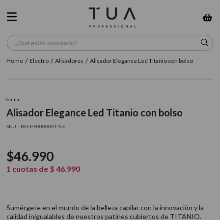
¿Qué estás buscando?
Electro
Alisadores
Alisador Elegance Led Titanio con bolso
TÉRMINOS MÁS BUSCADOS
1
.
wella
Gama
2
.
sow
Alisador Elegance Led Titanio con bolso
3
.
farmavita
:
BECHS0000001466
4
.
shampoo
$
46
.
990
5
.
cepillo
1
cuotas de
$
46
.
990
6
.
gama
7
.
secador
Sumérgete en el mundo de la belleza capilar con la innovación y la
8
.
loreal
calidad inigualables de nuestros patines cubiertos de TITANIO.