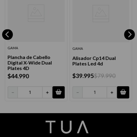
GAMA
GAMA
Plancha de Cabello
Alisador Cp14 Dual
Digital X-Wide Dual
Plates Led 4d
Plates 4D
$
39
.
995
$
79
.
990
$
44
.
990
－
＋
－
＋