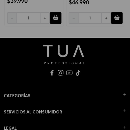
$
39
.
990
$
46
.
990
－
＋
－
＋
CATEGORÍAS
SERVICIOS AL CONSUMIDOR
LEGAL