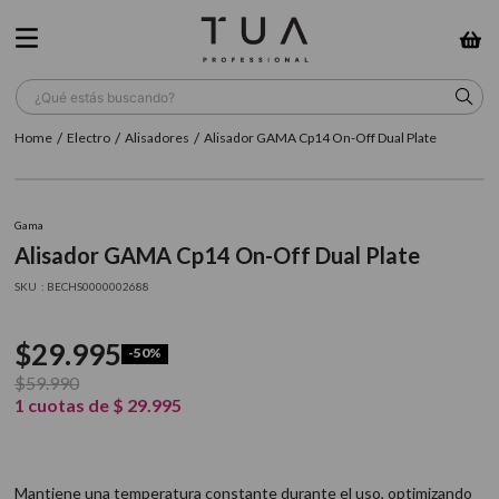
¿Qué estás buscando?
Electro
Alisadores
Alisador GAMA Cp14 On-Off Dual Plate
TÉRMINOS MÁS BUSCADOS
1
.
wella
Gama
2
.
sow
Alisador GAMA Cp14 On-Off Dual Plate
3
.
farmavita
:
BECHS0000002688
4
.
shampoo
$
29
.
995
-
50%
5
.
cepillo
$
59
.
990
6
.
gama
1
cuotas de
$
29
.
995
7
.
secador
8
.
loreal
Mantiene una temperatura constante durante el uso, optimizando