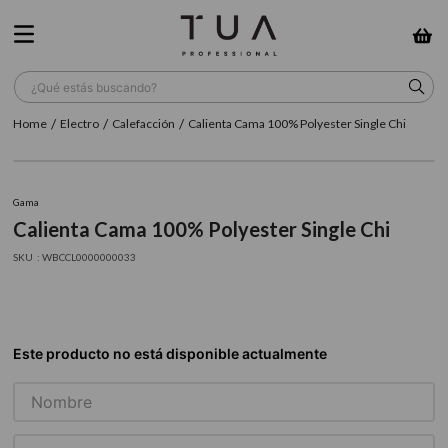
¿Qué estás buscando?
Electro
Calefacción
Calienta Cama 100% Polyester Single Chi
TÉRMINOS MÁS BUSCADOS
1
.
wella
Gama
2
.
sow
Calienta Cama 100% Polyester Single Chi
3
.
farmavita
:
WBCCL0000000033
4
.
shampoo
5
.
cepillo
6
.
gama
7
.
secador
8
.
loreal