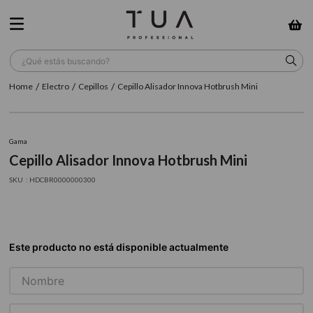
¿Qué estás buscando?
Electro
Cepillos
Cepillo Alisador Innova Hotbrush Mini
TÉRMINOS MÁS BUSCADOS
1
.
wella
Gama
2
.
sow
Cepillo Alisador Innova Hotbrush Mini
3
.
farmavita
:
HDCBR0000000300
4
.
shampoo
5
.
cepillo
6
.
gama
7
.
secador
8
.
loreal