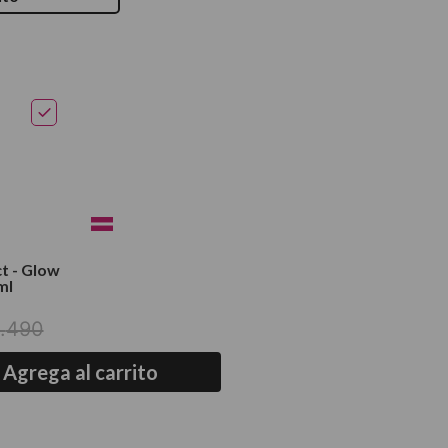
t - Glow
ml
.
490
Agrega al carrito