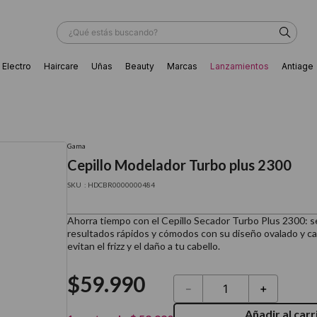
¿Qué estás buscando?
Electro
Haircare
Uñas
Beauty
Marcas
Lanzamientos
Antiage
ÁS BUSCADOS
Gama
Cepillo Modelador Turbo plus 2300
:
HDCBR0000000484
Ahorra tiempo con el Cepillo Secador Turbo Plus 2300: s
resultados rápidos y cómodos con su diseño ovalado y ca
evitan el frizz y el daño a tu cabello.
$
59
.
990
－
＋
ador
Añadir al carr