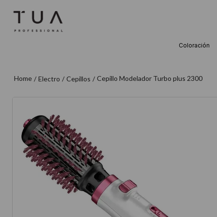
Coloración
TÉRMINOS M
1
.
wella
Cepillo Modelador Turbo plus 2300
Electro
Cepillos
2
.
sow
3
.
farmavita
4
.
shampoo
5
.
cepillo
6
.
gama
7
.
secador
8
.
loreal
9
.
acondicion