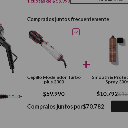
1
cuotas de
$
59
.
990
térmico
Comprados juntos frecuentemente
+
Cepillo Modelador Turbo
Smooth & Protec
plus 2300
Spray 300
$
59
.
990
$
10
.
792
$
13
Compralos juntos por
$
70
.
782