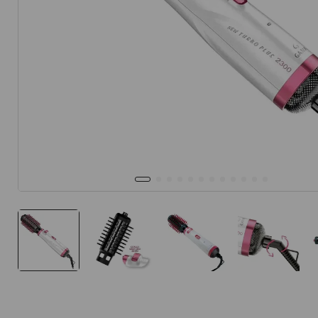
10
.
protector 