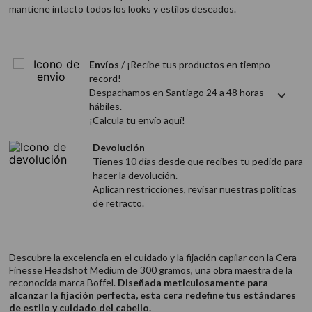
9
.
acondicionador
mantiene intacto todos los looks y estilos deseados.
10
.
protector térmico
Envíos
/ ¡Recibe tus productos en tiempo
record!
Despachamos en Santiago 24 a 48 horas
hábiles.
¡Calcula tu envío aquí!
Devolución
Tienes 10 días desde que recibes tu pedido para
hacer la devolución.
Aplican restricciones, revisar nuestras politicas
de retracto.
Descubre la excelencia en el cuidado y la fijación capilar con la Cera
Finesse Headshot Medium de 300 gramos, una obra maestra de la
reconocida marca Boffel.
Diseñada meticulosamente para
alcanzar la fijación perfecta, esta cera redefine tus estándares
de estilo y cuidado del cabello.