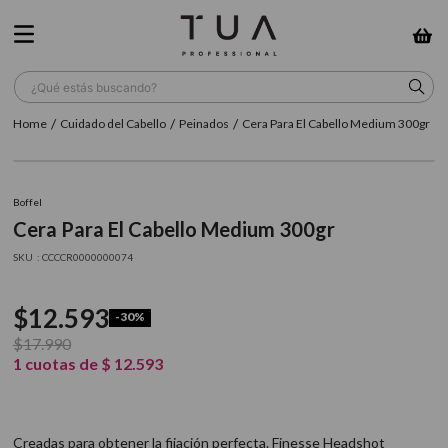
¿Qué estás buscando?
Cuidado del Cabello
Peinados
Cera Para El Cabello Medium 300gr
TÉRMINOS MÁS BUSCADOS
1
.
wella
Boffel
2
.
sow
Cera Para El Cabello Medium 300gr
3
.
farmavita
:
CCCCR0000000074
4
.
shampoo
$
12
.
593
-
30%
5
.
cepillo
$
17
.
990
6
.
gama
1
cuotas de
$
12
.
593
7
.
secador
8
.
loreal
Creadas para obtener la fijación perfecta. Finesse Headshot