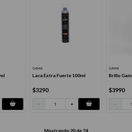
GAMA
GAMA
0ml
Laca Extra Fuerte 100ml
Brillo Ga
$
3290
$
3990
－
＋
－
Mostrando
20 de 74