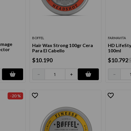
térmico
BOFFEL
FARMAVITA
 Image
Hair Wax Strong 100gr Cera
HD LifeSty
ector
Para El Cabello
100ml
$
10
.
190
$
10
.
792
－
＋
－
-
20 %