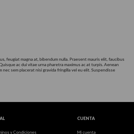
pus, feugiat magna at, bibendum nulla. Praesent mauris elit, faucibus
 Quisque ac dui vitae urna pharetra maximus ac at turpis. Aenean
nec sem placerat nisi gravida fringilla vel eu elit. Suspendisse
AL
CUENTA
inos y Condiciones
Mi cuenta