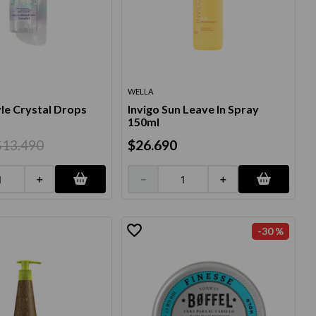
WELLA
le Crystal Drops
Invigo Sun Leave In Spray
150ml
$
13
.
490
$
26
.
690
＋
－
＋
-
30 %