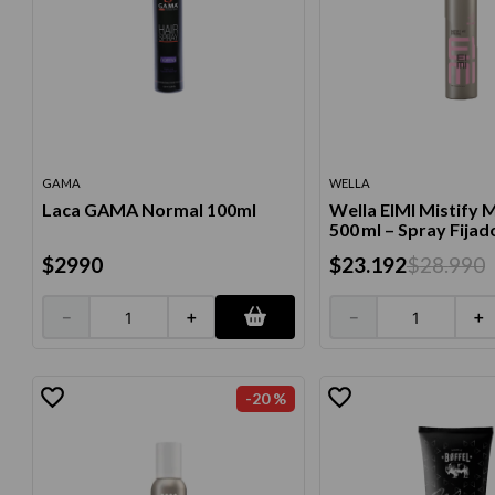
GAMA
WELLA
Laca GAMA Normal 100ml
Wella EIMI Mistify 
500 ml – Spray Fijad
$
2990
$
23
.
192
$
28
.
990
－
＋
－
＋
-
20 %