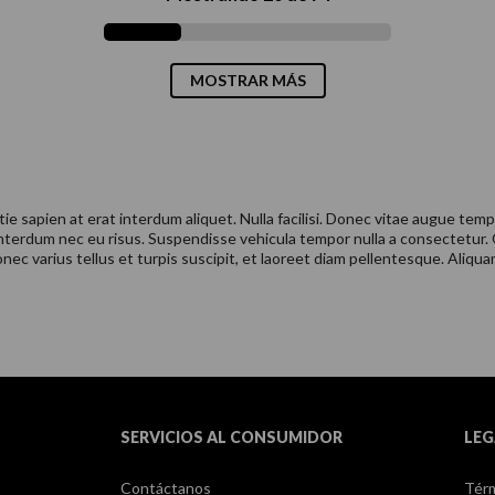
MOSTRAR MÁS
ie sapien at erat interdum aliquet. Nulla facilisi. Donec vitae augue tem
interdum nec eu risus. Suspendisse vehicula tempor nulla a consectetur.
ec varius tellus et turpis suscipit, et laoreet diam pellentesque. Aliquam 
SERVICIOS AL CONSUMIDOR
LEG
Contáctanos
Térm