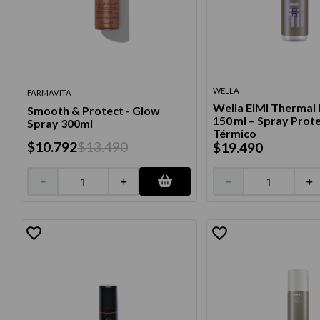
10
.
protector 
WELLA
FARMAVITA
Wella EIMI Thermal
Smooth & Protect - Glow
150 ml – Spray Prot
Spray 300ml
Térmico
$
10
.
792
$
13
.
490
$
19
.
490
－
＋
－
＋