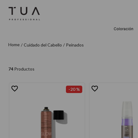
Coloración
TÉRMINOS M
Cuidado del Cabello
Peinados
1
.
wella
2
.
sow
3
.
farmavita
74
Productos
4
.
shampoo
-
20 %
5
.
cepillo
6
.
gama
7
.
secador
8
.
loreal
9
.
acondicion