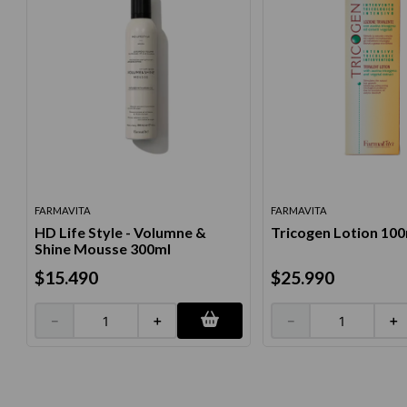
FARMAVITA
FARMAVITA
HD Life Style - Volumne &
Tricogen Lotion 10
Shine Mousse 300ml
$
15
.
490
$
25
.
990
－
＋
－
＋