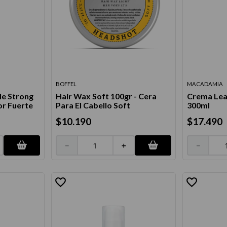
BOFFEL
MACADAMIA
Me Strong
Hair Wax Soft 100gr - Cera
Crema Lea
or Fuerte
Para El Cabello Soft
300ml
$
10
.
190
$
17
.
490
－
＋
－