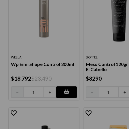
WELLA
BOFFEL
Wp Eimi Shape Control 300ml
Mess Control 120gr 
El Cabello
$
18
.
792
$
23
.
490
$
8290
－
＋
－
＋