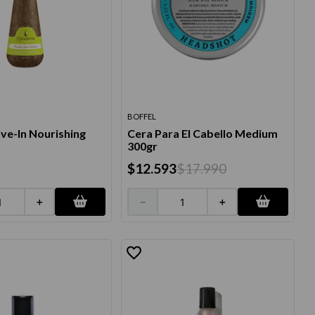
BOFFEL
ve-In Nourishing
Cera Para El Cabello Medium
300gr
$
12
.
593
$
17
.
990
＋
－
＋