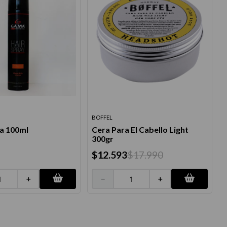
BOFFEL
ma 100ml
Cera Para El Cabello Light
300gr
$
12
.
593
$
17
.
990
＋
－
＋