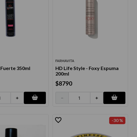
FARMAVITA
 Fuerte 350ml
HD Life Style - Foxy Espuma
200ml
$
8790
＋
－
＋
-
30 %