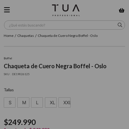
¿Qué estás buscando?
Chaquetas
Chaqueta de Cuero Negra Boffel - Oslo
TÉRMINOS MÁS BUSCADOS
1
.
wella
Boffel
2
.
sow
Chaqueta de Cuero Negra Boffel - Oslo
3
.
farmavita
:
DE19026125
4
.
shampoo
Tallas
5
.
cepillo
6
.
gama
S
M
L
XL
XXL
7
.
secador
$
249
.
990
8
.
loreal