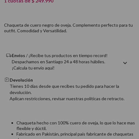
1
cuotas de
$
249
.
990
9
.
acondicionador
10
.
protector térmico
Chaqueta de cuero negro de oveja. Complemento perfecto para tu
outfit. Comodidad y Versatilidad.
Envíos
/ ¡Recibe tus productos en tiempo record!
Despachamos en Santiago 24 a 48 horas hábiles.
¡Calcula tu envío aquí!
Devolución
Tienes 10 días desde que recibes tu pedido para hacer la
devolución.
Aplican restricciones, revisar nuestras politicas de retracto.
Chaqueta hecho con 100% cuero de oveja, lo que lo hace mas
flexible y dúctil.
Fabricado en Pakistán, principal país fabricante de chaquetas