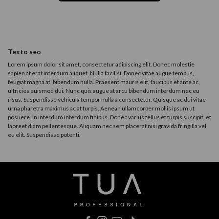
Texto seo
Lorem ipsum dolor sit amet, consectetur adipiscing elit. Donec molestie
sapien at erat interdum aliquet. Nulla facilisi. Donec vitae augue tempus,
feugiat magna at, bibendum nulla. Praesent mauris elit, faucibus et ante ac,
ultricies euismod dui. Nunc quis augue at arcu bibendum interdum nec eu
risus. Suspendisse vehicula tempor nulla a consectetur. Quisque ac dui vitae
urna pharetra maximus ac at turpis. Aenean ullamcorper mollis ipsum ut
posuere. In interdum interdum finibus. Donec varius tellus et turpis suscipit, et
laoreet diam pellentesque. Aliquam nec sem placerat nisi gravida fringilla vel
eu elit. Suspendisse potenti.