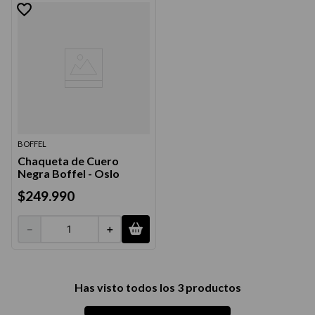
9
.
acondicionador
10
.
protector térmico
BOFFEL
Chaqueta de Cuero
Negra Boffel - Oslo
$
249
.
990
－
＋
Has visto todos los
3
productos