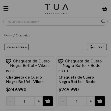
¿Qué estás buscando?
TÉRMINOS MÁS BUSCADOS
Chaquetas
1
.
wella
Relevancia
Filtrar
2
.
sow
3
.
farmavita
4
.
shampoo
BOFFEL
BOFFEL
Chaqueta de Cuero
Chaqueta de Cuero
5
.
cepillo
Negra Boffel - Viken
Negra Boffel - Bodo
6
.
gama
$
249
.
990
$
249
.
990
7
.
secador
－
＋
－
＋
8
.
loreal