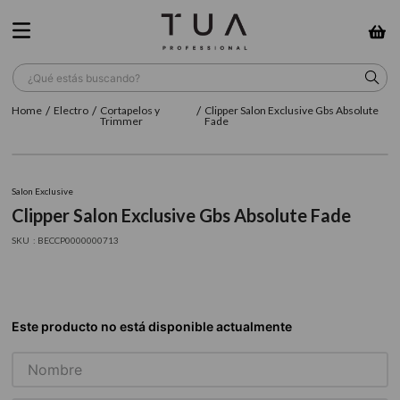
¿Qué estás buscando?
Electro
Cortapelos y
Clipper Salon Exclusive Gbs Absolute
TÉRMINOS MÁS BUSCADOS
Trimmer
Fade
1
.
wella
2
.
sow
Salon Exclusive
Clipper Salon Exclusive Gbs Absolute Fade
3
.
farmavita
:
BECCP0000000713
4
.
shampoo
5
.
cepillo
6
.
gama
7
.
secador
8
.
loreal