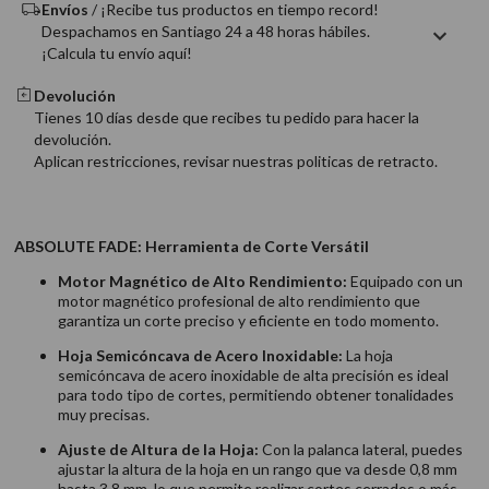
Envíos
/ ¡Recibe tus productos en tiempo record!
Despachamos en Santiago 24 a 48 horas hábiles.
¡Calcula tu envío aquí!
Devolución
Tienes 10 días desde que recibes tu pedido para hacer la
devolución.
Aplican restricciones, revisar nuestras politicas de retracto.
ABSOLUTE FADE: Herramienta de Corte Versátil
Motor Magnético de Alto Rendimiento:
Equipado con un
motor magnético profesional de alto rendimiento que
garantiza un corte preciso y eficiente en todo momento.
Hoja Semicóncava de Acero Inoxidable:
La hoja
semicóncava de acero inoxidable de alta precisión es ideal
para todo tipo de cortes, permitiendo obtener tonalidades
muy precisas.
Ajuste de Altura de la Hoja:
Con la palanca lateral, puedes
ajustar la altura de la hoja en un rango que va desde 0,8 mm
hasta 3,8 mm, lo que permite realizar cortes cerrados o más