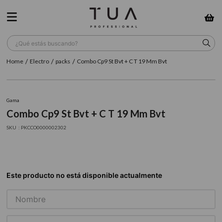
¿Qué estás buscando?
Electro
packs
Combo Cp9 St Bvt + C T 19 Mm Bvt
TÉRMINOS MÁS BUSCADOS
1
.
wella
Gama
2
.
sow
Combo Cp9 St Bvt + C T 19 Mm Bvt
3
.
farmavita
:
PKCCO0000002302
4
.
shampoo
5
.
cepillo
6
.
gama
7
.
secador
8
.
loreal