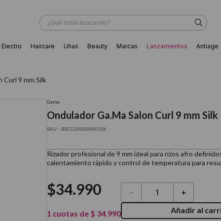
¿Qué estás buscando?
Electro
Haircare
Uñas
Beauty
Marcas
Lanzamientos
Antiage
ÁS BUSCADOS
 Curl 9 mm Silk
Gama
Ondulador Ga.Ma Salon Curl 9 mm Silk
:
BECCG0000000336
Rizador profesional de 9 mm ideal para rizos afro definidos
calentamiento rápido y control de temperatura para resu
$
34
.
990
－
＋
Añadir al carr
ador
1
cuotas de
$
34
.
990