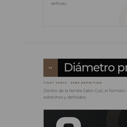
definido.
Diámetro p
02
TIGHT CURLS · AFRO DEFINITION
Dentro de la familia Salon Curl, el format
estrechos y definidos.