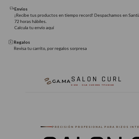
Envíos
¡Recibe tus productos en tiempo record! Despachamos en Santi
72 horas hábiles.
Calcula tu envio aquí
Regalos
Revisa tu carrito, por regalos sorpresa
SALON CURL
GA.MA
9 MM · SILK CHROME TITANIUM
PRECISIÓN PROFESIONAL PARA RIZOS INT