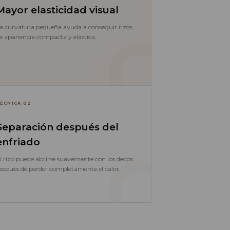
Mayor elasticidad visual
a curvatura pequeña ayuda a conseguir rizos
e apariencia compacta y elástica.
ÉCNICA 02
Separación después del
enfriado
l rizo puede abrirse suavemente con los dedos
espués de perder completamente el calor.