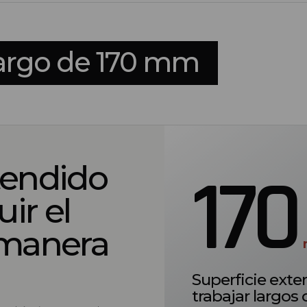
alargo de 170 mm
tendido
170
uir el
 manera
Superficie exte
trabajar largos 