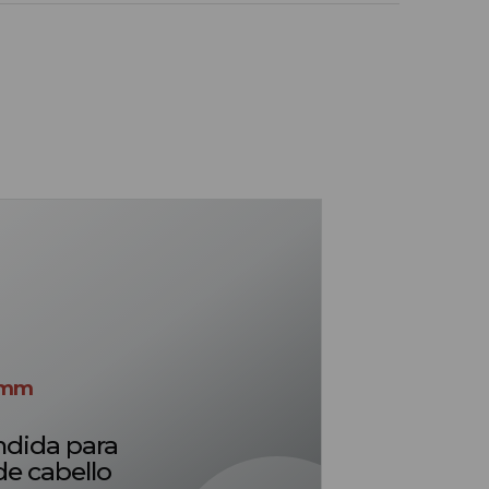
mm
ndida para
de cabello