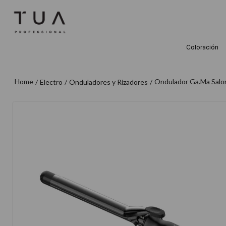
Coloración
TÉRMINOS M
1
.
wella
Ondulador Ga.Ma Salon
Electro
Onduladores y Rizadores
2
.
sow
3
.
farmavita
4
.
shampoo
5
.
cepillo
6
.
gama
7
.
secador
8
.
loreal
9
.
acondicion