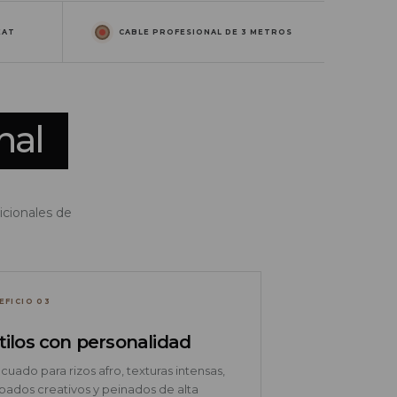
EAT
CABLE PROFESIONAL DE 3 METROS
nal
icionales de
EFICIO 03
tilos con personalidad
uado para rizos afro, texturas intensas,
bados creativos y peinados de alta