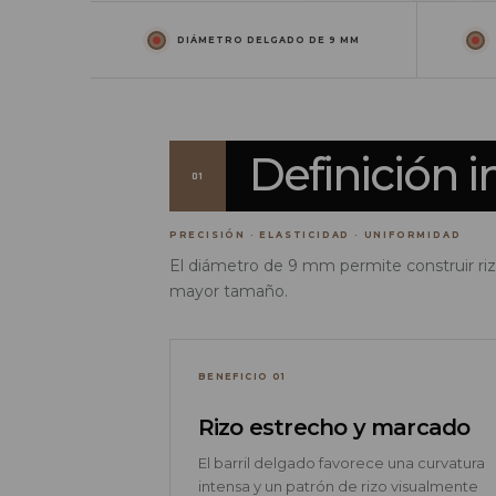
DIÁMETRO DELGADO DE 9 MM
Definición i
01
PRECISIÓN · ELASTICIDAD · UNIFORMIDAD
El diámetro de 9 mm permite construir riz
mayor tamaño.
BENEFICIO 01
Rizo estrecho y marcado
El barril delgado favorece una curvatura
intensa y un patrón de rizo visualmente