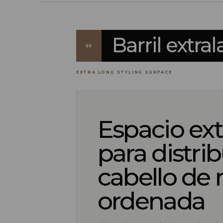
Barril extr
03
EXTRA LONG STYLING SURFACE
Espacio ex
para distrib
cabello de
ordenada