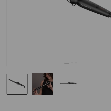
10
.
protector 