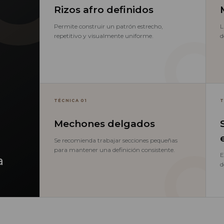
Rizos afro definidos
Permite construir un patrón estrecho,
L
repetitivo y visualmente uniforme.
d
TÉCNICA 01
T
Mechones delgados
Se recomienda trabajar secciones pequeñas
para mantener una definición consistente.
E
a
d