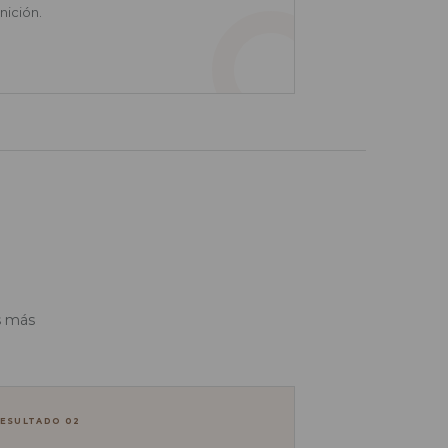
nición.
s más
ESULTADO 02