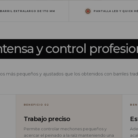
BARRIL EXTRALARGO DE 170 MM
PANTALLA LED Y QUICK H
ntensa y control profesio
os más pequeños y ajustados que los obtenidos con barriles trad
BENEFICIO 02
BEN
Trabajo preciso
Es
Permite controlar mechones pequeños y
Adec
acercar el peinado a la raíz manteniendo una
aca