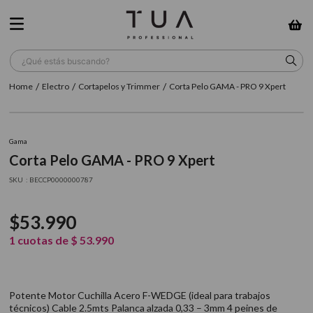
¿Qué estás buscando?
Electro
Cortapelos y Trimmer
Corta Pelo GAMA - PRO 9 Xpert
TÉRMINOS MÁS BUSCADOS
1
.
wella
Gama
2
.
sow
Corta Pelo GAMA - PRO 9 Xpert
3
.
farmavita
:
BECCP0000000787
4
.
shampoo
$
53
.
990
5
.
cepillo
1
cuotas de
$
53
.
990
6
.
gama
7
.
secador
Potente Motor Cuchilla Acero F-WEDGE (ideal para trabajos
8
.
loreal
técnicos) Cable 2.5mts Palanca alzada 0,33 – 3mm 4 peines de