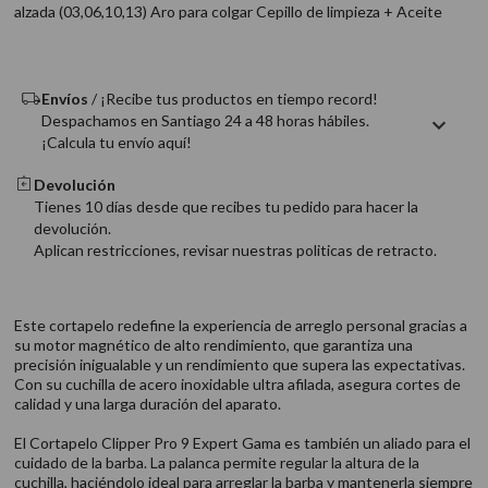
alzada (03,06,10,13) Aro para colgar Cepillo de limpieza + Aceite
9
.
acondicionador
10
.
protector térmico
Envíos
/ ¡Recibe tus productos en tiempo record!
Despachamos en Santiago 24 a 48 horas hábiles.
¡Calcula tu envío aquí!
Devolución
Tienes 10 días desde que recibes tu pedido para hacer la
devolución.
Aplican restricciones, revisar nuestras politicas de retracto.
Este cortapelo redefine la experiencia de arreglo personal gracias a
su motor magnético de alto rendimiento, que garantiza una
precisión inigualable y un rendimiento que supera las expectativas.
Con su cuchilla de acero inoxidable ultra afilada, asegura cortes de
calidad y una larga duración del aparato.
El Cortapelo Clipper Pro 9 Expert Gama es también un aliado para el
cuidado de la barba. La palanca permite regular la altura de la
cuchilla, haciéndolo ideal para arreglar la barba y mantenerla siempre