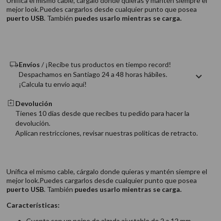
Unifica el mismo cable, cárgalo donde quieras y mantén siempre el
9
.
acondicionador
mejor look.Puedes cargarlos desde cualquier punto que posea
puerto USB
. También
puedes usarlo mientras se carga.
10
.
protector térmico
Envíos
/ ¡Recibe tus productos en tiempo record!
Despachamos en Santiago 24 a 48 horas hábiles.
¡Calcula tu envío aquí!
Devolución
Tienes 10 días desde que recibes tu pedido para hacer la
devolución.
Aplican restricciones, revisar nuestras politicas de retracto.
Unifica el mismo cable, cárgalo donde quieras y mantén siempre el
mejor look.Puedes cargarlos desde cualquier punto que posea
puerto USB
. También
puedes usarlo mientras se carga.
Características:
Cuenta con un peine de alzada ajustable de 2 a 12 mm.