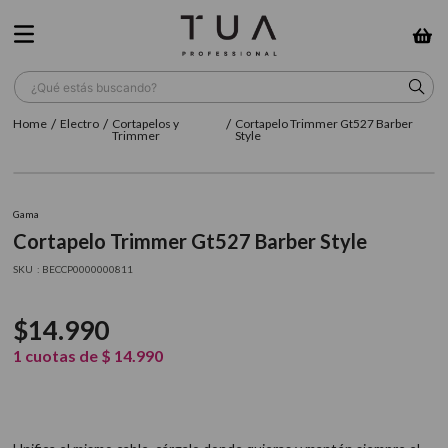
¿Qué estás buscando?
Electro
Cortapelos y
Cortapelo Trimmer Gt527 Barber
TÉRMINOS MÁS BUSCADOS
Trimmer
Style
1
.
wella
2
.
sow
Gama
Cortapelo Trimmer Gt527 Barber Style
3
.
farmavita
:
BECCP0000000811
4
.
shampoo
5
.
cepillo
$
14
.
990
6
.
gama
1
cuotas de
$
14
.
990
7
.
secador
8
.
loreal