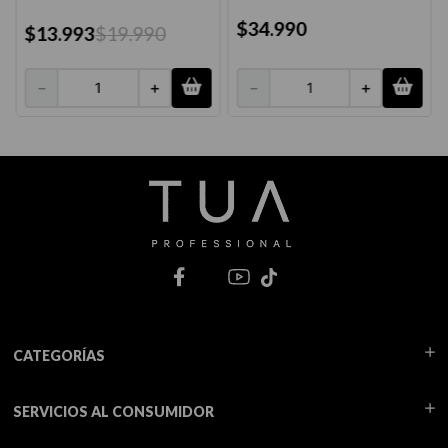
$
34
.
990
$
13
.
993
$
19
.
990
－
＋
－
＋
CATEGORÍAS
SERVICIOS AL CONSUMIDOR