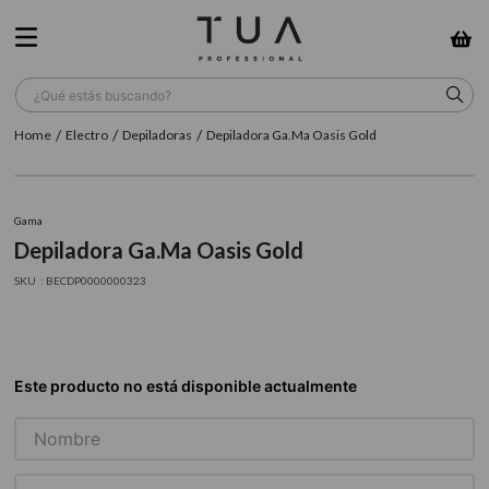
¿Qué estás buscando?
Electro
Depiladoras
Depiladora Ga.Ma Oasis Gold
TÉRMINOS MÁS BUSCADOS
1
.
wella
Gama
2
.
sow
Depiladora Ga.Ma Oasis Gold
3
.
farmavita
:
BECDP0000000323
4
.
shampoo
5
.
cepillo
6
.
gama
7
.
secador
8
.
loreal