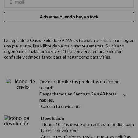
9
.
acondicionador
10
.
protector térmico
La depiladora Oasis Gold de GA.MA es tu aliada perfecta para lograr
una piel suave, lisa y libre de vellos durante semanas. Su diseño
ergonómico, inalámbrico y versátil la convierte en una solución
confiable y cómoda tanto para el hogar como para viajes.
Envíos
/ ¡Recibe tus productos en tiempo
record!
Despachamos en Santiago 24 a 48 horas
hábiles.
¡Calcula tu envío aquí!
Devolución
Tienes 10 días desde que recibes tu pedido para
hacer la devolución.
Aplican restricciones, revisar nuestras politicas