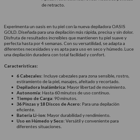
de retracto.
Experimenta un oasis en tu piel con la nueva depiladora OASIS
GOLD. Diseñada para una depilación más rápida, precisa y sin dolor.
Disfruta de resultados increíbles que mantienen tu piel suave y
perfecta hasta por 4 semanas. Con su versatilidad, se adapta a
diferentes necesidades y es apta para uso en seco y húmedo. Luce
una depilación duradera con total facilidad y confort.
Características:
6 Cabezales
: Incluye cabezales para zona sensible, rostro,
estiramiento de la piel, masajes, afeitado y recortado.
Depiladora Inalámbrica
: Mayor libertad de movimiento.
Autonomía
: Hasta 60 minutos de uso continuo.
Tiempo de Carga
: 90 minutos.
36 Pinzas y 18 Discos de Acero
: Para una depilación
eficiente.
Batería Li-ion
: Mayor durabilidad y rendimiento.
Uso en Húmedo y Seco
: Versátil y conveniente para
diferentes situaciones.