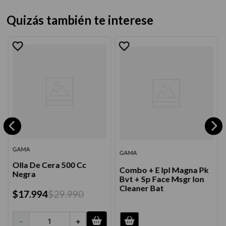
Quizás también te interese
GAMA
GAMA
Olla De Cera 500 Cc
Combo + E Ipl Magna Pk
Negra
Bvt + Sp Face Msgr Ion
Cleaner Bat
$
17
.
994
$
29
.
990
－
＋