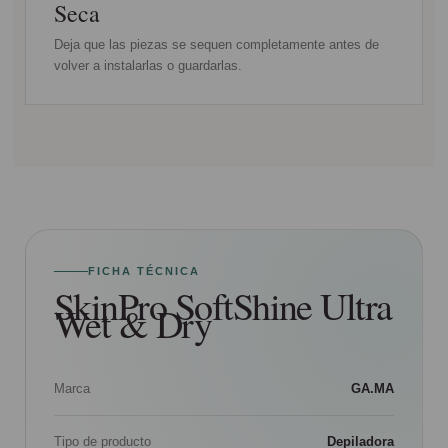
Seca
Deja que las piezas se sequen completamente antes de
volver a instalarlas o guardarlas.
FICHA TÉCNICA
SkinPro SoftShine Ultra
Wet & Dry
Marca
GA.MA
Tipo de producto
Depiladora