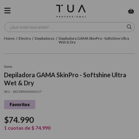
¿Qué estás buscando?
Electro
Depiladoras
Depiladora GAMA SkinPro - Softshine Ultra
TÉRMINOS MÁS BUSCADOS
Wet & Dry
1
.
wella
2
.
sow
Gama
Depiladora GAMA SkinPro - Softshine Ultra
3
.
farmavita
Wet & Dry
4
.
shampoo
:
BECDP0000000317
5
.
cepillo
Favoritos
6
.
gama
$
74
.
990
7
.
secador
1
cuotas de
$
74
.
990
8
.
loreal