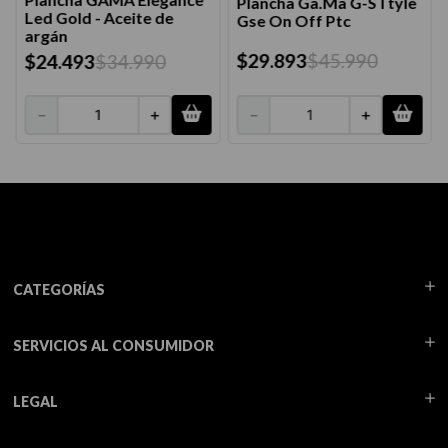
Plancha Ga.Ma G-STtyle
Led Gold - Aceite de
Gse On Off Ptc
argán
$
29
.
893
$
45
.
990
$
24
.
493
$
34
.
990
－
＋
－
＋
CATEGORÍAS
SERVICIOS AL CONSUMIDOR
LEGAL