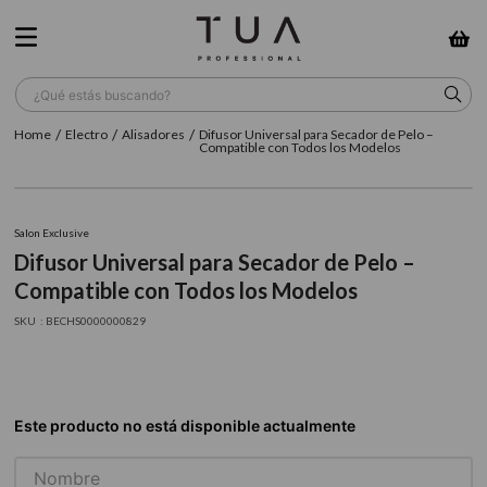
¿Qué estás buscando?
Electro
Alisadores
Difusor Universal para Secador de Pelo –
TÉRMINOS MÁS BUSCADOS
Compatible con Todos los Modelos
1
.
wella
2
.
sow
Salon Exclusive
Difusor Universal para Secador de Pelo –
3
.
farmavita
Compatible con Todos los Modelos
4
.
shampoo
:
BECHS0000000829
5
.
cepillo
6
.
gama
7
.
secador
8
.
loreal