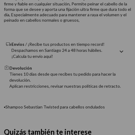
9
.
acondicionador
firme y fiable en cualquier situación, Permite peinar el cabello de la
forma que se desee y aporta una fijación ultra firme que dura todo el
10
.
protector térmico
día, Especialmente adecuado para mantener a raya el volumen y el
peinado en cabellos normales o gruesos,
Envíos
/ ¡Recibe tus productos en tiempo record!
Despachamos en Santiago 24 a 48 horas hábiles.
¡Calcula tu envío aquí!
Devolución
Tienes 10 días desde que recibes tu pedido para hacer la
devolución.
Aplican restricciones, revisar nuestras politicas de retracto.
▪Shampoo Sebastian Twisted para cabellos ondulados
Quizás también te interese