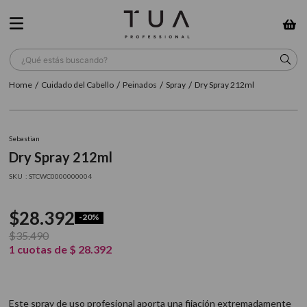
¿Qué estás buscando?
Cuidado del Cabello
Peinados
Spray
Dry Spray 212ml
TÉRMINOS MÁS BUSCADOS
1
.
wella
Sebastian
2
.
sow
Dry Spray 212ml
3
.
farmavita
:
STCWC0000000004
4
.
shampoo
$
28
.
392
-
20%
5
.
cepillo
$
35
.
490
6
.
gama
1
cuotas de
$
28
.
392
7
.
secador
8
.
loreal
Este spray de uso profesional aporta una fijación extremadamente