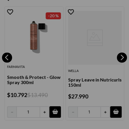
-
20 %
FARMAVITA
WELLA
Smooth & Protect - Glow
Spray Leave in Nutricurls
Spray 300ml
150ml
$
10
.
792
$
13
.
490
$
27
.
990
－
＋
－
＋