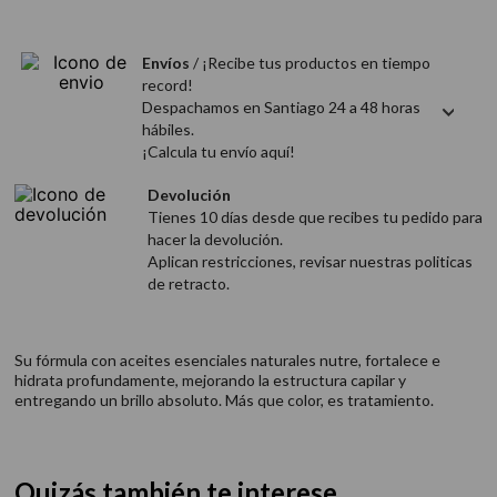
9
.
acondicionador
10
.
protector térmico
Envíos
/ ¡Recibe tus productos en tiempo
record!
Despachamos en Santiago 24 a 48 horas
hábiles.
¡Calcula tu envío aquí!
Devolución
Tienes 10 días desde que recibes tu pedido para
hacer la devolución.
Aplican restricciones, revisar nuestras politicas
de retracto.
Su fórmula con aceites esenciales naturales nutre, fortalece e
hidrata profundamente, mejorando la estructura capilar y
entregando un brillo absoluto. Más que color, es tratamiento.
Quizás también te interese