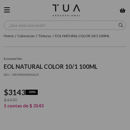
¿Qué estás buscando?
Coloracion
Tinturas
EOL NATURAL COLOR 10/1 100ML
TÉRMINOS MÁS BUSCADOS
1
.
wella
Essential Oils
2
.
sow
EOL NATURAL COLOR 10/1 100ML
3
.
farmavita
:
CRCPD0000002623
4
.
shampoo
$
3143
-
30%
5
.
cepillo
$
4490
6
.
gama
1
cuotas de
$
3143
7
.
secador
8
.
loreal