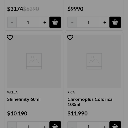
$
3174
$
5290
$
9990
－
＋
－
＋
WELLA
RICA
Shinefinity 60ml
Chromoplus Colorica
100ml
$
10
.
190
$
11
.
990
－
＋
－
＋