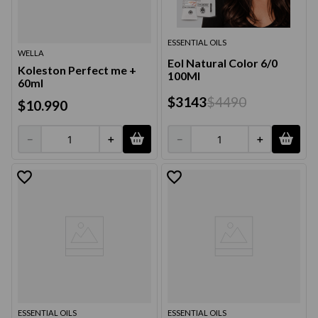
ESSENTIAL OILS
WELLA
Eol Natural Color 6/0
Koleston Perfect me +
100Ml
60ml
$
3143
$
4490
$
10
.
990
－
＋
－
＋
ESSENTIAL OILS
ESSENTIAL OILS