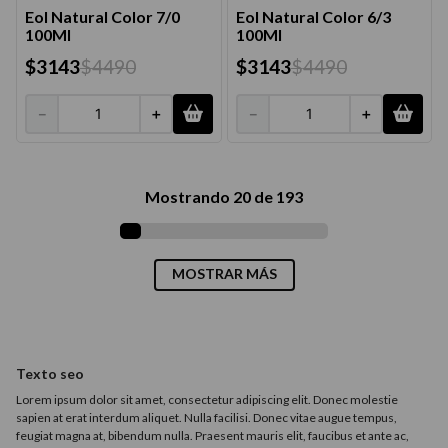
Eol Natural Color 7/0
Eol Natural Color 6/3
100Ml
100Ml
$
3143
$
4490
$
3143
$
4490
－
＋
－
＋
Mostrando
20 de 193
MOSTRAR MÁS
Texto seo
Lorem ipsum dolor sit amet, consectetur adipiscing elit. Donec molestie
sapien at erat interdum aliquet. Nulla facilisi. Donec vitae augue tempus,
feugiat magna at, bibendum nulla. Praesent mauris elit, faucibus et ante ac,