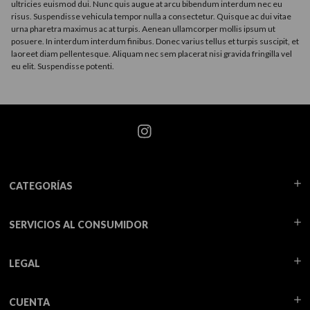
ultricies euismod dui. Nunc quis augue at arcu bibendum interdum nec eu
risus. Suspendisse vehicula tempor nulla a consectetur. Quisque ac dui vitae
urna pharetra maximus ac at turpis. Aenean ullamcorper mollis ipsum ut
posuere. In interdum interdum finibus. Donec varius tellus et turpis suscipit, et
laoreet diam pellentesque. Aliquam nec sem placerat nisi gravida fringilla vel
eu elit. Suspendisse potenti.
CATEGORÍAS
SERVICIOS AL CONSUMIDOR
LEGAL
CUENTA