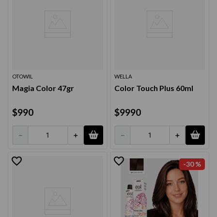
OTOWIL
WELLA
Magia Color 47gr
Color Touch Plus 60ml
$
990
$
9990
－
＋
－
＋
-
30 %