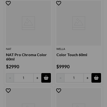
9
.
acondicionador
10
.
protector térmico
NAT
WELLA
NAT Pro Chroma Color
Color Touch 60ml
60ml
$
2990
$
9990
－
＋
－
＋