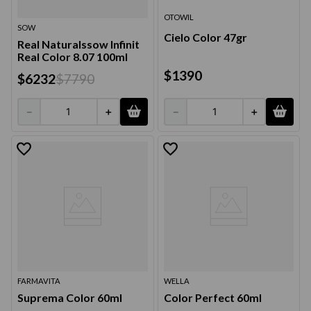
OTOWIL
SOW
Cielo Color 47gr
Real Naturalssow Infinit
Real Color 8.07 100ml
$
1390
$
6232
$
7790
－
＋
－
＋
FARMAVITA
WELLA
Suprema Color 60ml
Color Perfect 60ml