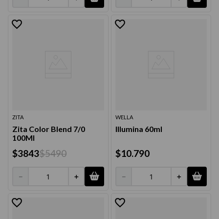
ZITA
WELLA
Zita Color Blend 7/0
Illumina 60ml
100Ml
$
3843
$
5490
$
10
.
790
－
＋
－
＋