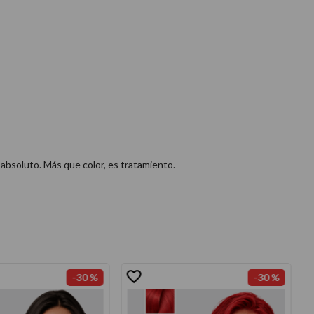
 absoluto. Más que color, es tratamiento.
-
30 %
-
30 %