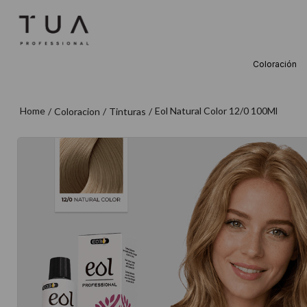
Coloración
TÉRMINOS M
1
.
wella
Eol Natural Color 12/0 100Ml
Coloracion
Tinturas
2
.
sow
3
.
farmavita
4
.
shampoo
5
.
cepillo
6
.
gama
7
.
secador
8
.
loreal
9
.
acondicion