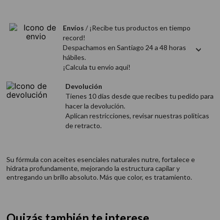
9
.
acondicionador
10
.
protector térmico
Envíos
/ ¡Recibe tus productos en tiempo
record!
Despachamos en Santiago 24 a 48 horas
hábiles.
¡Calcula tu envío aquí!
Devolución
Tienes 10 días desde que recibes tu pedido para
hacer la devolución.
Aplican restricciones, revisar nuestras politicas
de retracto.
Su fórmula con aceites esenciales naturales nutre, fortalece e
hidrata profundamente, mejorando la estructura capilar y
entregando un brillo absoluto. Más que color, es tratamiento.
Quizás también te interese