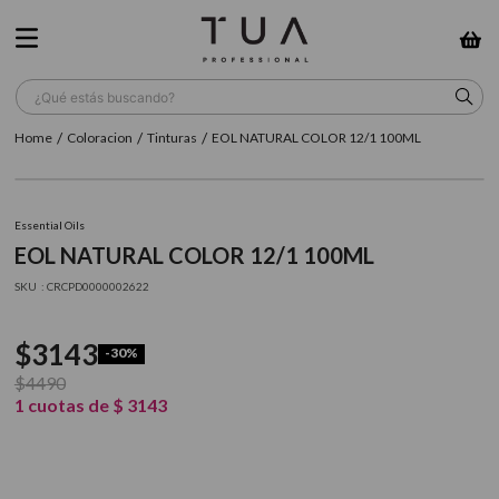
¿Qué estás buscando?
Coloracion
Tinturas
EOL NATURAL COLOR 12/1 100ML
TÉRMINOS MÁS BUSCADOS
1
.
wella
Essential Oils
2
.
sow
EOL NATURAL COLOR 12/1 100ML
3
.
farmavita
:
CRCPD0000002622
4
.
shampoo
$
3143
-
30%
5
.
cepillo
$
4490
6
.
gama
1
cuotas de
$
3143
7
.
secador
8
.
loreal