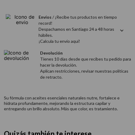
9
.
acondicionador
10
.
protector térmico
Envíos
/ ¡Recibe tus productos en tiempo
record!
Despachamos en Santiago 24 a 48 horas
hábiles.
¡Calcula tu envío aquí!
Devolución
Tienes 10 días desde que recibes tu pedido para
hacer la devolución.
Aplican restricciones, revisar nuestras politicas
de retracto.
Su fórmula con aceites esenciales naturales nutre, fortalece e
hidrata profundamente, mejorando la estructura capilar y
entregando un brillo absoluto. Más que color, es tratamiento.
Quizás también te interese