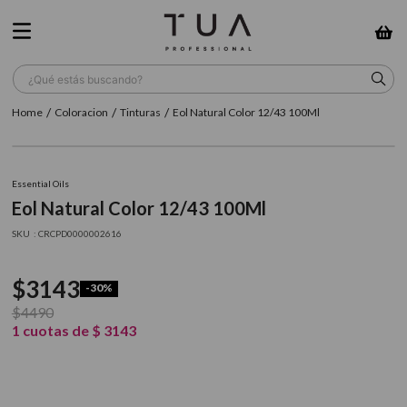
¿Qué estás buscando?
Coloracion
Tinturas
Eol Natural Color 12/43 100Ml
TÉRMINOS MÁS BUSCADOS
1
.
wella
Essential Oils
2
.
sow
Eol Natural Color 12/43 100Ml
3
.
farmavita
:
CRCPD0000002616
4
.
shampoo
$
3143
-
30%
5
.
cepillo
$
4490
6
.
gama
1
cuotas de
$
3143
7
.
secador
8
.
loreal