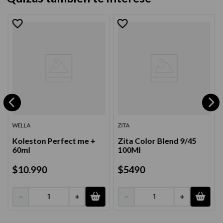
WELLA
ZITA
Koleston Perfect me +
Zita Color Blend 9/45
60ml
100Ml
$
10
.
990
$
5490
－
＋
－
＋