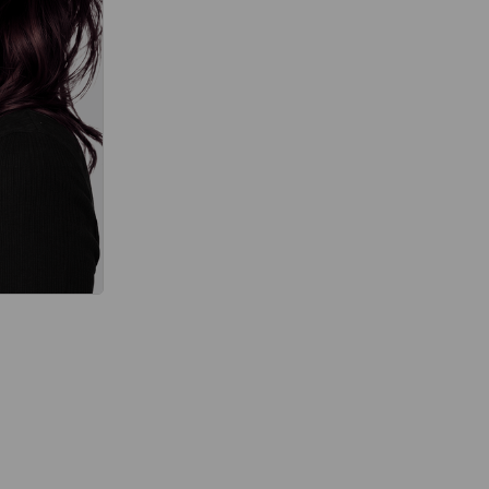
térmico