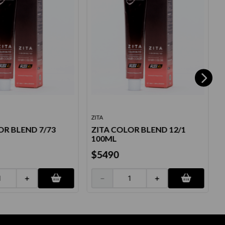
ZITA
OR BLEND 7/73
ZITA COLOR BLEND 12/1
V
100ML
C
$
5490
＋
－
＋