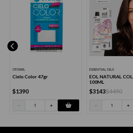
OTOWIL
ESSENTIAL OILS
Cielo Color 47gr
EOL NATURAL COL
100ML
$
1390
$
3143
$
4490
－
＋
－
＋