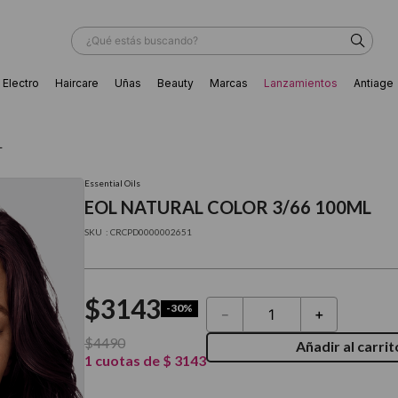
¿Qué estás buscando?
Electro
Haircare
Uñas
Beauty
Marcas
Lanzamientos
Antiage
ÁS BUSCADOS
L
Essential Oils
EOL NATURAL COLOR 3/66 100ML
:
CRCPD0000002651
$
3143
-
30%
－
＋
$
4490
Añadir al carrit
1
cuotas de
$
3143
ador