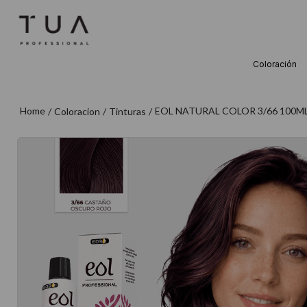
Coloración
TÉRMINOS M
1
.
wella
EOL NATURAL COLOR 3/66 100M
Coloracion
Tinturas
2
.
sow
3
.
farmavita
4
.
shampoo
5
.
cepillo
6
.
gama
7
.
secador
8
.
loreal
9
.
acondicion