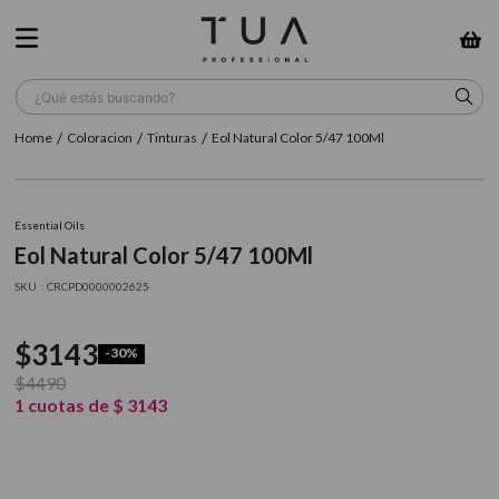
¿Qué estás buscando?
Coloracion
Tinturas
Eol Natural Color 5/47 100Ml
TÉRMINOS MÁS BUSCADOS
1
.
wella
Essential Oils
2
.
sow
Eol Natural Color 5/47 100Ml
3
.
farmavita
:
CRCPD0000002625
4
.
shampoo
$
3143
-
30%
5
.
cepillo
$
4490
6
.
gama
1
cuotas de
$
3143
7
.
secador
8
.
loreal