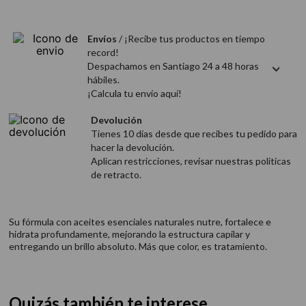
9
.
acondicionador
10
.
protector térmico
Envíos
/ ¡Recibe tus productos en tiempo
record!
Despachamos en Santiago 24 a 48 horas
hábiles.
¡Calcula tu envío aquí!
Devolución
Tienes 10 días desde que recibes tu pedido para
hacer la devolución.
Aplican restricciones, revisar nuestras politicas
de retracto.
Su fórmula con aceites esenciales naturales nutre, fortalece e
hidrata profundamente, mejorando la estructura capilar y
entregando un brillo absoluto. Más que color, es tratamiento.
Quizás también te interese