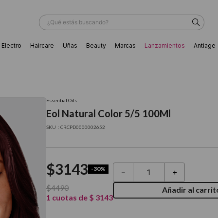
¿Qué estás buscando?
Electro
Haircare
Uñas
Beauty
Marcas
Lanzamientos
Antiage
ÁS BUSCADOS
Essential Oils
Eol Natural Color 5/5 100Ml
:
CRCPD0000002652
$
3143
-
30%
－
＋
$
4490
Añadir al carrit
1
cuotas de
$
3143
ador