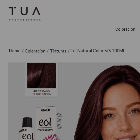
Coloración
TÉRMINOS M
1
.
wella
Eol Natural Color 5/5 100Ml
Coloracion
Tinturas
2
.
sow
3
.
farmavita
4
.
shampoo
5
.
cepillo
6
.
gama
7
.
secador
8
.
loreal
9
.
acondicion