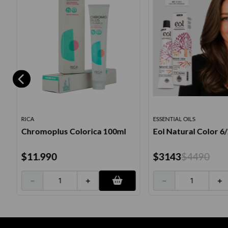
RICA
ESSENTIAL OILS
Chromoplus Colorica 100ml
Eol Natural Color 6
$
11
.
990
$
3143
$
4490
－
＋
－
＋