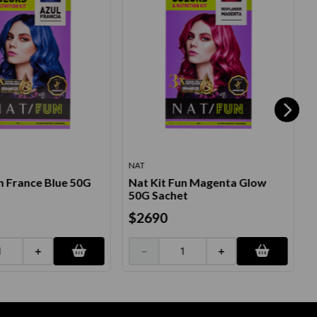
NAT
N
n France Blue 50G
Nat Kit Fun Magenta Glow
N
50G Sachet
$
2690
＋
－
＋