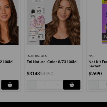
ESSENTIAL OILS
NAT
/2 100Ml
Eol Natural Color 8/73 100Ml
Nat Kit Fu
Sachet
$
3143
$
4490
$
2690
－
＋
－