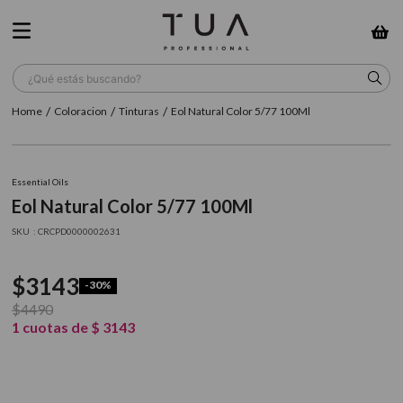
¿Qué estás buscando?
Coloracion
Tinturas
Eol Natural Color 5/77 100Ml
TÉRMINOS MÁS BUSCADOS
1
.
wella
Essential Oils
2
.
sow
Eol Natural Color 5/77 100Ml
3
.
farmavita
:
CRCPD0000002631
4
.
shampoo
$
3143
-
30%
5
.
cepillo
$
4490
6
.
gama
1
cuotas de
$
3143
7
.
secador
8
.
loreal