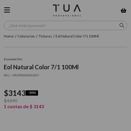
¿Qué estás buscando?
Coloracion
Tinturas
Eol Natural Color 7/1 100Ml
TÉRMINOS MÁS BUSCADOS
1
.
wella
Essential Oils
2
.
sow
Eol Natural Color 7/1 100Ml
3
.
farmavita
:
CRCPD0000002607
4
.
shampoo
$
3143
-
30%
5
.
cepillo
$
4490
6
.
gama
1
cuotas de
$
3143
7
.
secador
8
.
loreal