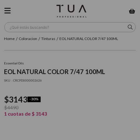
¿Qué estás buscando?
Coloracion
Tinturas
EOL NATURAL COLOR 7/47 100ML
TÉRMINOS MÁS BUSCADOS
1
.
wella
Essential Oils
2
.
sow
EOL NATURAL COLOR 7/47 100ML
3
.
farmavita
:
CRCPD0000002626
4
.
shampoo
$
3143
-
30%
5
.
cepillo
$
4490
6
.
gama
1
cuotas de
$
3143
7
.
secador
8
.
loreal