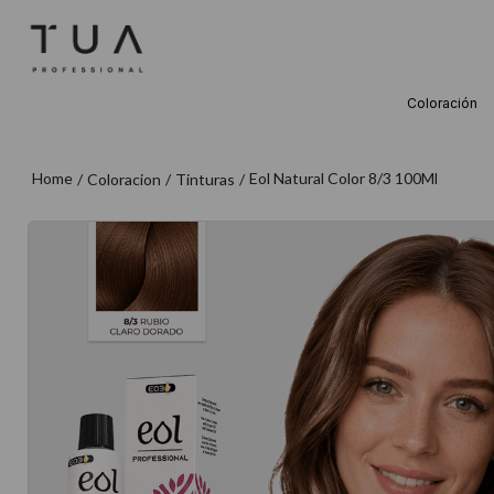
Coloración
TÉRMINOS M
1
.
wella
Eol Natural Color 8/3 100Ml
Coloracion
Tinturas
2
.
sow
3
.
farmavita
4
.
shampoo
5
.
cepillo
6
.
gama
7
.
secador
8
.
loreal
9
.
acondicion