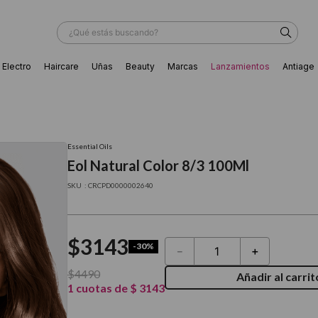
¿Qué estás buscando?
Electro
Haircare
Uñas
Beauty
Marcas
Lanzamientos
Antiage
ÁS BUSCADOS
Essential Oils
Eol Natural Color 8/3 100Ml
:
CRCPD0000002640
$
3143
-
30%
－
＋
$
4490
Añadir al carrit
1
cuotas de
$
3143
ador