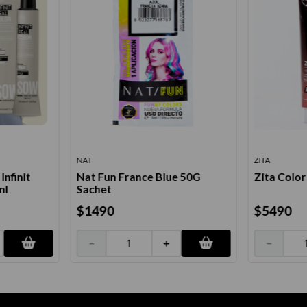
NAT
ZITA
nfinit
Nat Fun France Blue 50G
Zita Color
ml
Sachet
$
1490
$
5490
－
＋
－