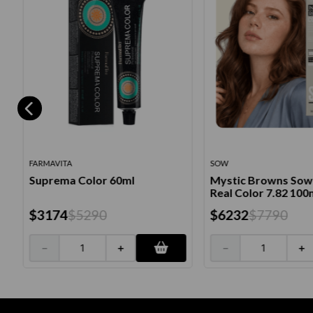
FARMAVITA
SOW
Suprema Color 60ml
Mystic Browns Sow I
Real Color 7.82 100
$
3174
$
5290
$
6232
$
7790
－
＋
－
＋