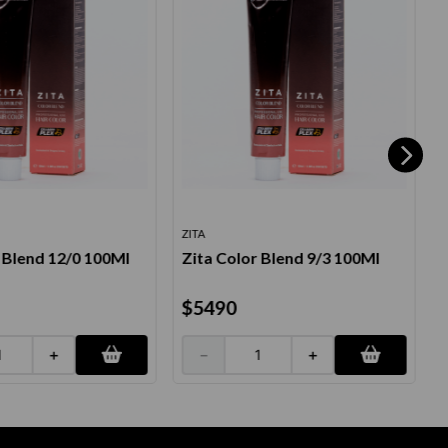
ZITA
Z
 Blend 12/0 100Ml
Zita Color Blend 9/3 100Ml
Z
$
5490
＋
－
＋