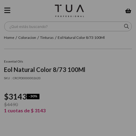
¿Qué estás buscando?
Coloracion
Tinturas
Eol Natural Color 8/73 100Ml
TÉRMINOS MÁS BUSCADOS
1
.
wella
Essential Oils
2
.
sow
Eol Natural Color 8/73 100Ml
3
.
farmavita
:
CRCPD0000002620
4
.
shampoo
$
3143
-
30%
5
.
cepillo
$
4490
6
.
gama
1
cuotas de
$
3143
7
.
secador
8
.
loreal