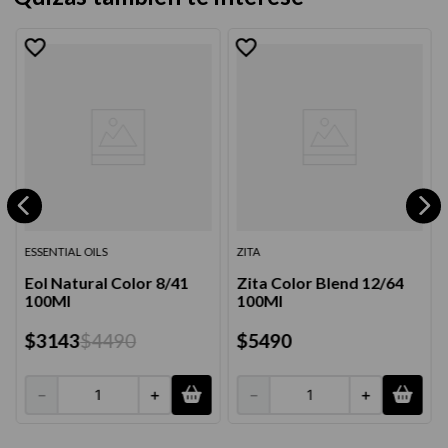
ESSENTIAL OILS
ZITA
Eol Natural Color 8/41
Zita Color Blend 12/64
100Ml
100Ml
$
3143
$
4490
$
5490
－
＋
－
＋