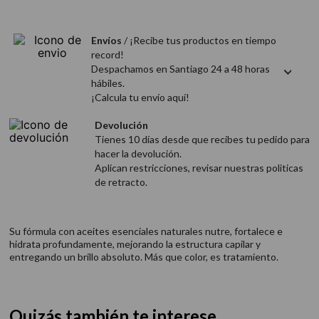
9
.
acondicionador
10
.
protector térmico
Envíos
/ ¡Recibe tus productos en tiempo
record!
Despachamos en Santiago 24 a 48 horas
hábiles.
¡Calcula tu envío aquí!
Devolución
Tienes 10 días desde que recibes tu pedido para
hacer la devolución.
Aplican restricciones, revisar nuestras politicas
de retracto.
Su fórmula con aceites esenciales naturales nutre, fortalece e
hidrata profundamente, mejorando la estructura capilar y
entregando un brillo absoluto. Más que color, es tratamiento.
Quizás también te interese