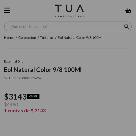
¿Qué estás buscando?
Coloracion
Tinturas
Eol Natural Color 9/8 100Ml
TÉRMINOS MÁS BUSCADOS
1
.
wella
Essential Oils
2
.
sow
Eol Natural Color 9/8 100Ml
3
.
farmavita
:
CRCPD0000002624
4
.
shampoo
$
3143
-
30%
5
.
cepillo
$
4490
6
.
gama
1
cuotas de
$
3143
7
.
secador
8
.
loreal