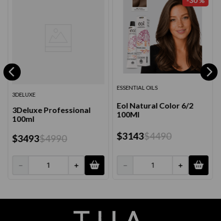
-
30 %
ESSENTIAL OILS
3DELUXE
Eol Natural Color 6/2
3Deluxe Professional
100Ml
100ml
$
3143
$
4490
$
3493
$
4990
－
＋
－
＋