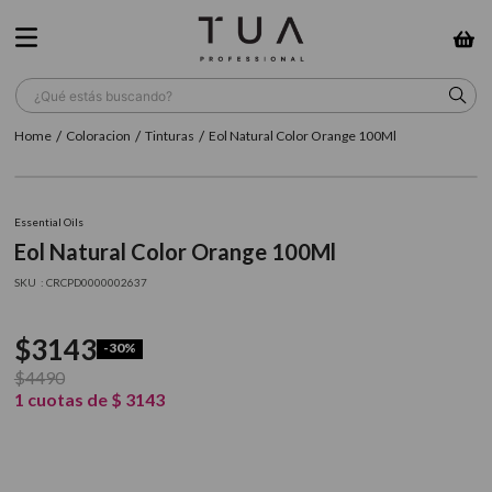
¿Qué estás buscando?
Coloracion
Tinturas
Eol Natural Color Orange 100Ml
TÉRMINOS MÁS BUSCADOS
1
.
wella
Essential Oils
2
.
sow
Eol Natural Color Orange 100Ml
3
.
farmavita
:
CRCPD0000002637
4
.
shampoo
$
3143
-
30%
5
.
cepillo
$
4490
6
.
gama
1
cuotas de
$
3143
7
.
secador
8
.
loreal