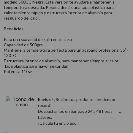
modelo 500CC Negra. Esta versión te ayudará a mantener la
9
.
acondicionador
temperatura deseada. Posee además una tapa plástica para
calentamiento rápido y estructura interior de aluminio para
10
.
protector térmico
resguardo del calor.
Beneficios:
Para una suavidad de salín en tu casa
Capacidad de 500grs
Mantiene la temperatura perfecta para un acabado profesional 35º -
130º C
Estructura interior de aluminio, para mantener siempre el calor
Tapa plástica para mayor seguridad
Potencia 110w
Envíos
/ ¡Recibe tus productos en tiempo
record!
Despachamos en Santiago 24 a 48 horas
hábiles.
¡Calcula tu envío aquí!