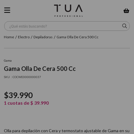
¿Qué estás buscando?
Electro
Depiladoras
Gama Olla De Cera 500 Cc
TÉRMINOS MÁS BUSCADOS
1
.
wella
Gama
2
.
sow
Gama Olla De Cera 500 Cc
3
.
farmavita
:
COCWE0000000037
4
.
shampoo
$
39
.
990
5
.
cepillo
1
cuotas de
$
39
.
990
6
.
gama
7
.
secador
8
.
loreal
Olla para depilación con Cera y termostato ajustable de Gama en su