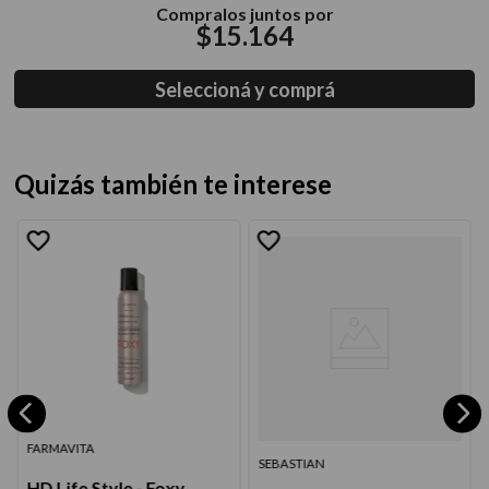
Compralos juntos por
$
15
.
164
Seleccioná y comprá
Quizás también te interese
FARMAVITA
SEBASTIAN
HD Life Style - Foxy