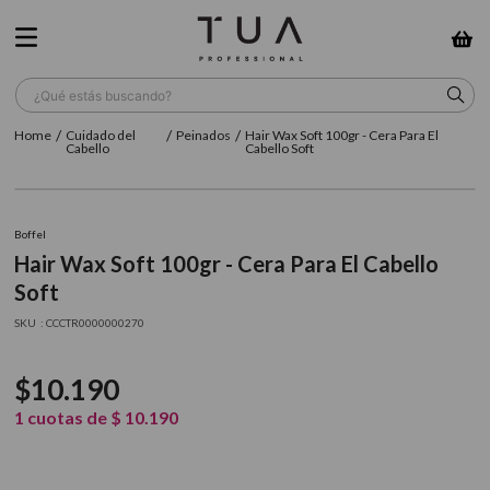
¿Qué estás buscando?
Cuidado del
Peinados
Hair Wax Soft 100gr - Cera Para El
TÉRMINOS MÁS BUSCADOS
Cabello
Cabello Soft
1
.
wella
2
.
sow
Boffel
Hair Wax Soft 100gr - Cera Para El Cabello
3
.
farmavita
Soft
4
.
shampoo
:
CCCTR0000000270
5
.
cepillo
$
10
.
190
6
.
gama
1
cuotas de
$
10
.
190
7
.
secador
8
.
loreal