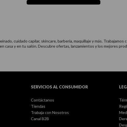
nado, cuidado capilar, skincare, barbería, maquillaje y más. Trabajamos c
 en casa y en tu salón. Descubre ofertas, lanzamientos y los mejores prod
SERVICIOS AL CONSUMIDOR
LEG
Contáctanos
Térm
Tiendas
Regi
Trabaja con Nosotros
Med
Canal B2B
Dere
Des