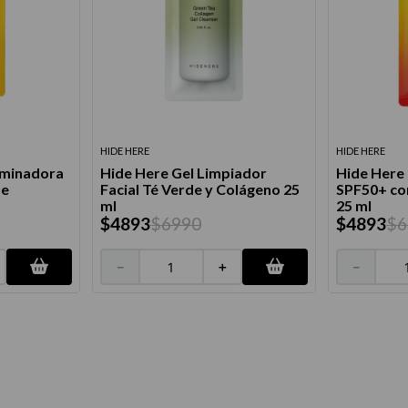
HIDE HERE
HIDE HERE
uminadora
Hide Here Gel Limpiador
Hide Here 
de
Facial Té Verde y Colágeno 25
SPF50+ con
ml
25 ml
$
4893
$
6990
$
4893
$
6
－
＋
－