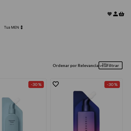
Tua MEN 💈
Ordenar por
Relevancia
Filtrar
-
30 %
-
30 %