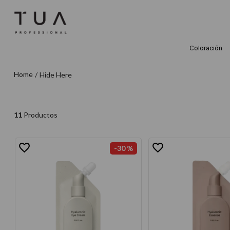
Coloración
TÉRMINOS M
Hide Here
1
.
wella
2
.
sow
3
.
farmavita
11
Productos
4
.
shampoo
-
30 %
5
.
cepillo
6
.
gama
7
.
secador
8
.
loreal
9
.
acondicion