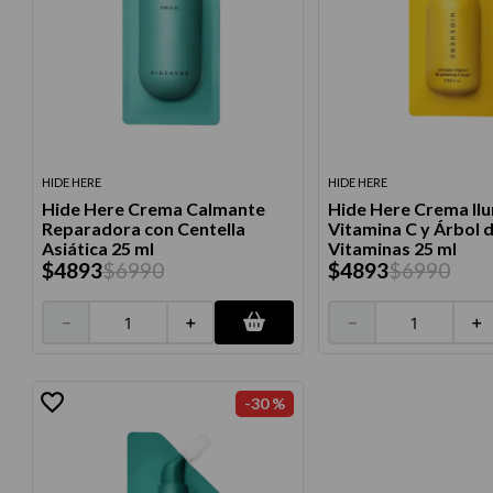
HIDE HERE
HIDE HERE
Hide Here Crema Calmante
Hide Here Crema Il
Reparadora con Centella
Vitamina C y Árbol 
Asiática 25 ml
Vitaminas 25 ml
$
4893
$
6990
$
4893
$
6990
－
＋
－
＋
-
30 %