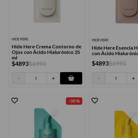
10
.
protector 
HIDE HERE
HIDE HERE
Hide Here Crema Contorno de
Hide Here Esencia H
Ojos con Ácido Hialurónico 25
con Ácido Hialuróni
ml
$
4893
$
6990
$
4893
$
6990
－
＋
－
＋
-
30 %