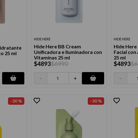
térmico
HIDE HERE
HIDE HERE
Hide Here BB Cream
Hide Here
idratante
Unificadora e Iluminadora con
Facial con
co 25 ml
Vitaminas 25 ml
25 ml
$
4893
$
6990
$
4893
$
6
－
＋
－
-
30 %
-
30 %