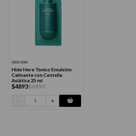
HIDE HERE
Hide Here Tónico Emulsión
Calmante con Centella
Asiática 25 ml
$
4893
$
6990
－
＋