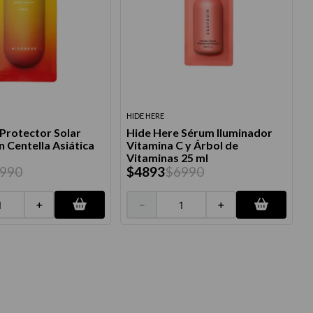
HIDE HERE
Protector Solar
Hide Here Sérum Iluminador
 Centella Asiática
Vitamina C y Árbol de
Vitaminas 25 ml
990
$
4893
$
6990
＋
－
＋