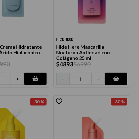
HIDE HERE
 Crema Hidratante
Hide Here Mascarilla
 Ácido Hialurónico
Nocturna Antiedad con
Colágeno 25 ml
990
$
4893
$
6990
＋
－
＋
-
30 %
-
30 %