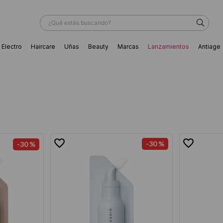
¿Qué estás buscando?
Electro
Haircare
Uñas
Beauty
Marcas
Lanzamientos
Antiage
ÁS BUSCADOS
-
30 %
-
30 %
ador