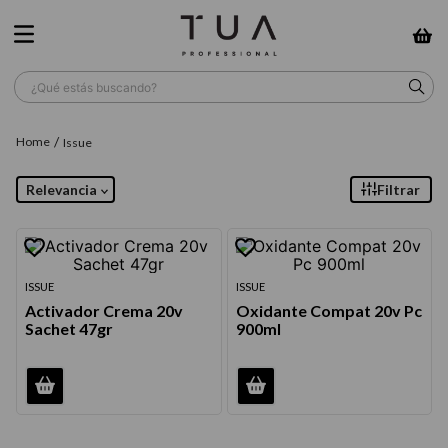
¿Qué estás buscando?
TÉRMINOS MÁS BUSCADOS
Issue
1
.
wella
Relevancia
Filtrar
2
.
sow
3
.
farmavita
4
.
shampoo
ISSUE
ISSUE
Activador Crema 20v
Oxidante Compat 20v Pc
5
.
cepillo
Sachet 47gr
900ml
6
.
gama
7
.
secador
8
.
loreal