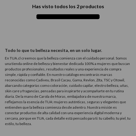
9
.
acondicionador
Has visto todos los
2
productos
10
.
protector térmico
Todo lo que tu belleza necesita, en un solo lugar.
En TUA.cl creemos que la belleza comienza con el cuidado personal. Somos
una tienda online de belleza y bienestar dedicada 100% a mujeres que buscan
productos profesionales, resultados reales y una experiencia de compra
simple, rápida y confiable. En nuestro catálogo encontrarás marcas
reconocidas como Cadiveu, Brasil Cacau, Gama, Revlon, Zíta, TSC y Otowil,
abarcando categorías como coloración, cuidado capilar, electro belleza, uñas,
skin care y fragancias, pensadas para inspirarte y acompañarte en tu rutina
diaria. De la mano de Carola de Moras, embajadora de nuestra marca,
reflejamos la esencia de TUA: mujeres auténticas, seguras y elegantes que
entienden que la belleza comienza desde adentro. Nuestra misión es
conectar productos de alta calidad con una experiencia digital moderna y
cercana, porque en TUA, cada detalle está pensado para ti: tu cabello, tu piel, tu
estilo, tu belleza.