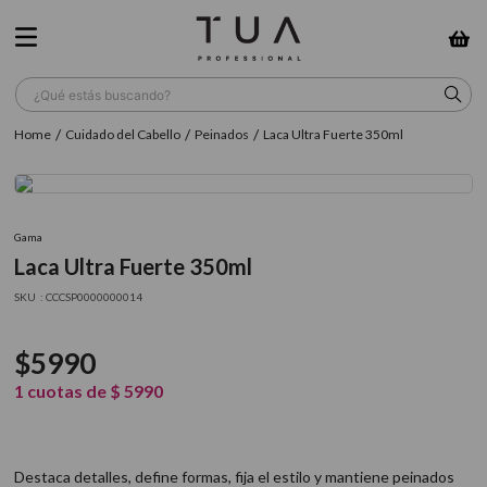
¿Qué estás buscando?
Cuidado del Cabello
Peinados
Laca Ultra Fuerte 350ml
TÉRMINOS MÁS BUSCADOS
1
.
wella
2
.
sow
Gama
Laca Ultra Fuerte 350ml
3
.
farmavita
:
CCCSP0000000014
4
.
shampoo
5
.
cepillo
$
5990
6
.
gama
1
cuotas de
$
5990
7
.
secador
8
.
loreal
Destaca detalles, define formas, fija el estilo y mantiene peinados