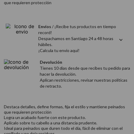
que requieren protección
9
.
acondicionador
10
.
protector térmico
Envíos
/ ¡Recibe tus productos en tiempo
record!
Despachamos en Santiago 24 a 48 horas
hábiles.
¡Calcula tu envío aquí!
Devolución
Tienes 10 días desde que recibes tu pedido para
hacer la devolución.
Aplican restricciones, revisar nuestras politicas
de retracto.
Destaca detalles, define formas, fija el estilo y mantiene peinados
que requieren protección
Logra un acabado fuerte con este producto.
Aplícalo sobre tu cabello a una distancia prudente.
Ideal para peinados que duren todo el día, fácil de eliminar con el
cepillado y no deja residuos.