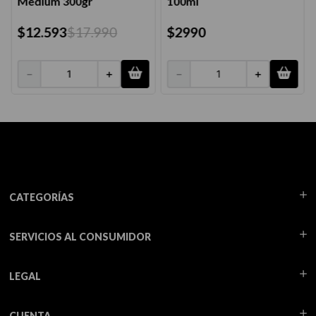
Medium 300gr
100ml
$
12
.
593
$
17
.
990
$
2990
－
＋
－
＋
CATEGORÍAS
SERVICIOS AL CONSUMIDOR
LEGAL
CUENTA