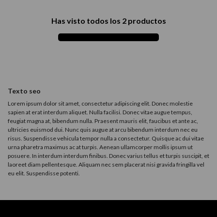
9
.
acondicionador
Has visto todos los
2
productos
10
.
protector térmico
Texto seo
Lorem ipsum dolor sit amet, consectetur adipiscing elit. Donec molestie
sapien at erat interdum aliquet. Nulla facilisi. Donec vitae augue tempus,
feugiat magna at, bibendum nulla. Praesent mauris elit, faucibus et ante ac,
ultricies euismod dui. Nunc quis augue at arcu bibendum interdum nec eu
risus. Suspendisse vehicula tempor nulla a consectetur. Quisque ac dui vitae
urna pharetra maximus ac at turpis. Aenean ullamcorper mollis ipsum ut
posuere. In interdum interdum finibus. Donec varius tellus et turpis suscipit, et
laoreet diam pellentesque. Aliquam nec sem placerat nisi gravida fringilla vel
eu elit. Suspendisse potenti.