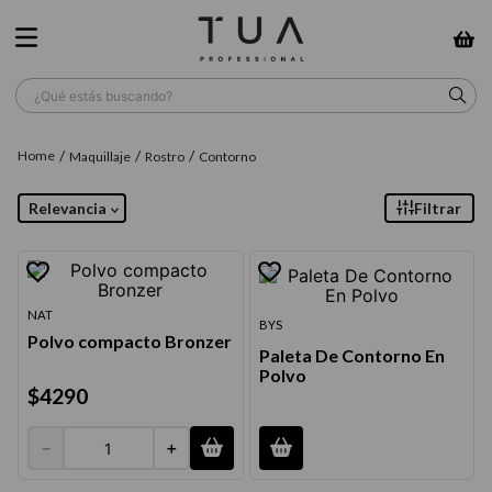
¿Qué estás buscando?
TÉRMINOS MÁS BUSCADOS
Maquillaje
Rostro
Contorno
1
.
wella
Relevancia
Filtrar
2
.
sow
3
.
farmavita
4
.
shampoo
NAT
BYS
Polvo compacto Bronzer
5
.
cepillo
Paleta De Contorno En
Polvo
6
.
gama
$
4290
7
.
secador
－
＋
8
.
loreal