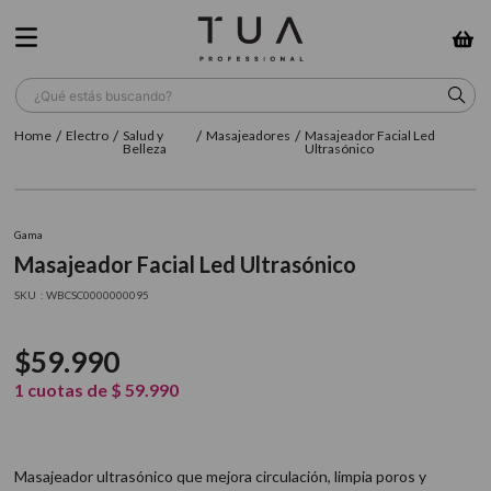
¿Qué estás buscando?
Electro
Salud y
Masajeadores
Masajeador Facial Led
TÉRMINOS MÁS BUSCADOS
Belleza
Ultrasónico
1
.
wella
2
.
sow
Gama
Masajeador Facial Led Ultrasónico
3
.
farmavita
:
WBCSC0000000095
4
.
shampoo
5
.
cepillo
$
59
.
990
6
.
gama
1
cuotas de
$
59
.
990
7
.
secador
8
.
loreal
Masajeador ultrasónico que mejora circulación, limpia poros y