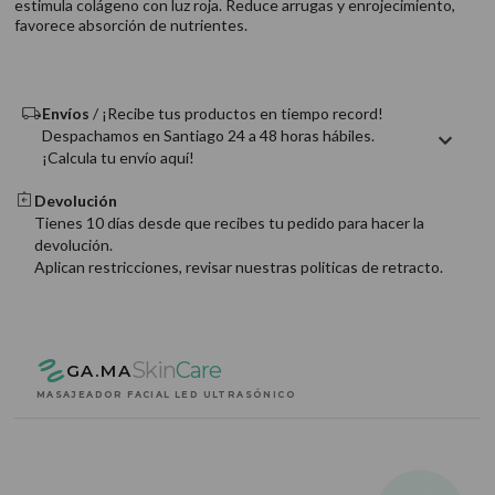
estimula colágeno con luz roja. Reduce arrugas y enrojecimiento,
9
.
acondicionador
favorece absorción de nutrientes.
10
.
protector térmico
Envíos
/ ¡Recibe tus productos en tiempo record!
Despachamos en Santiago 24 a 48 horas hábiles.
¡Calcula tu envío aquí!
Devolución
Tienes 10 días desde que recibes tu pedido para hacer la
devolución.
Aplican restricciones, revisar nuestras politicas de retracto.
Skin
Care
GA.MA
MASAJEADOR FACIAL LED ULTRASÓNICO