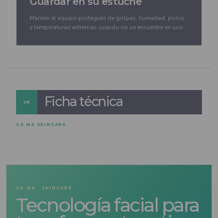
Guardar en su estuche
Mantén el equipo protegido de golpes, humedad, polvo
y temperaturas extremas cuando no se encuentre en uso.
Ficha técnica
08
GA.MA SKINCARE
GA.MA · SKINCARE
Tecnología facial para