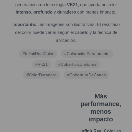
generación con tecnología
VK21
, que aporta un color
intenso
,
profundo
y
duradero
con menos impacto.
Importante:
Las imágenes son ilustrativas. El resultado
del color puede variar según el cabello y la técnica de
aplicación.
#InfinitRealColor
#ColoraciónPermanente
#VK21
#CoberturaUniforme
#ColorDuradero
#CoberturaDeCanas
Más
performance,
menos
impacto
Infinit Real Color
es