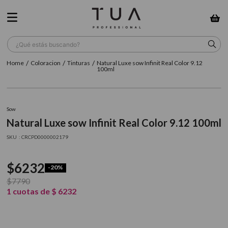
¿Qué estás buscando?
Coloracion
Tinturas
Natural Luxe sow Infinit Real Color 9.12
TÉRMINOS MÁS BUSCADOS
100ml
1
.
wella
2
.
sow
Sow
Natural Luxe sow Infinit Real Color 9.12 100ml
3
.
farmavita
:
CRCPD0000002179
4
.
shampoo
5
.
cepillo
$
6232
-
20%
6
.
gama
$
7790
1
cuotas de
$
6232
7
.
secador
8
.
loreal