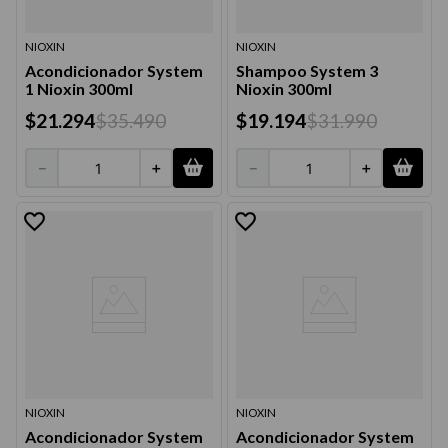
NIOXIN
NIOXIN
Acondicionador System
Shampoo System 3
1 Nioxin 300ml
Nioxin 300ml
$
21
.
294
$
35
.
490
$
19
.
194
$
31
.
990
－
＋
－
＋
NIOXIN
NIOXIN
Acondicionador System
Acondicionador System