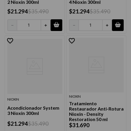
2 Nioxin 300ml
4 Nioxin 300ml
$
21
.
294
$
35
.
490
$
21
.
294
$
35
.
490
－
＋
－
＋
NIOXIN
NIOXIN
Tratamiento
Acondicionador System
Restaurador Anti-Rotura
3 Nioxin 300ml
Nioxin - Density
Restoration 50 ml
$
21
.
294
$
35
.
490
$
31
.
690