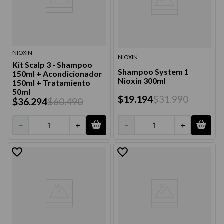
NIOXIN
NIOXIN
Kit Scalp 3 - Shampoo
Shampoo System 1
150ml + Acondicionador
Nioxin 300ml
150ml + Tratamiento
50ml
$
19
.
194
$
31
.
990
$
36
.
294
$
60
.
490
－
＋
－
＋