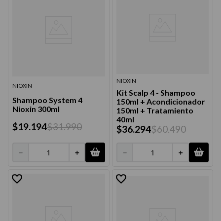
NIOXIN
NIOXIN
Kit Scalp 4 - Shampoo
Shampoo System 4
150ml + Acondicionador
Nioxin 300ml
150ml + Tratamiento
40ml
$
19
.
194
$
31
.
990
$
36
.
294
$
60
.
490
－
＋
－
＋