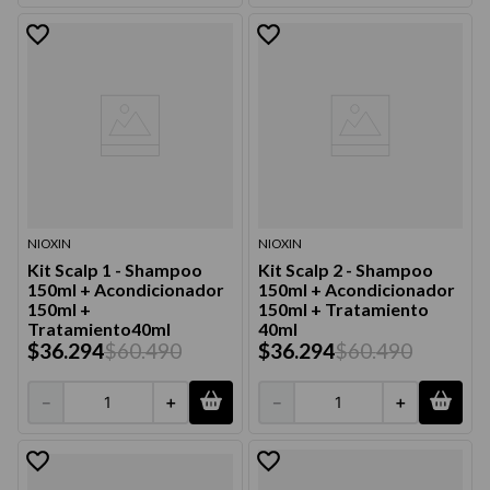
9
.
acondicionador
10
.
protector térmico
NIOXIN
NIOXIN
Kit Scalp 1 - Shampoo
Kit Scalp 2 - Shampoo
150ml + Acondicionador
150ml + Acondicionador
150ml +
150ml + Tratamiento
Tratamiento40ml
40ml
$
36
.
294
$
60
.
490
$
36
.
294
$
60
.
490
－
＋
－
＋