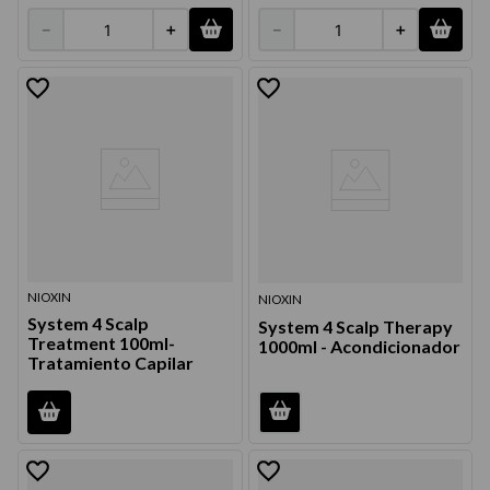
－
＋
－
＋
NIOXIN
NIOXIN
System 4 Scalp
System 4 Scalp Therapy
Treatment 100ml-
1000ml - Acondicionador
Tratamiento Capilar