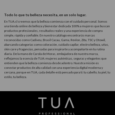
Todo lo que tu belleza necesita, en un solo lugar.
En TUA.cl creemos que la belleza comienza con el cuidado personal. Somos
una tienda online de belleza y bienestar dedicada 100% a mujeres que buscan
productos profesionales, resultados reales y una experiencia de compra
simple, rápida y confiable. En nuestro catálogo encontrarás marcas
reconocidas como Cadiveu, Brasil Cacau, Gama, Revlon, Zíta, TSC y Otowil,
abarcando categorías como coloración, cuidado capilar, electro belleza, uñas,
skin care y fragancias, pensadas para inspirarte y acompañarte en tu rutina
diaria. De la mano de Carola de Moras, embajadora de nuestra marca,
reflejamos la esencia de TUA: mujeres auténticas, seguras y elegantes que
entienden que la belleza comienza desde adentro. Nuestra misión es
conectar productos de alta calidad con una experiencia digital moderna y
cercana, porque en TUA, cada detalle está pensado para ti: tu cabello, tu piel, tu
estilo, tu belleza.