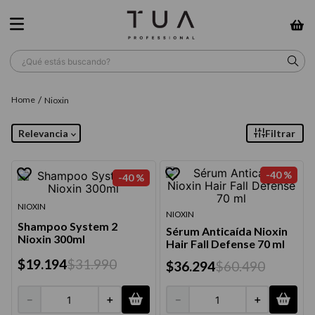
¿Qué estás buscando?
TÉRMINOS MÁS BUSCADOS
Nioxin
1
.
wella
Relevancia
Filtrar
2
.
sow
3
.
farmavita
-
40 %
-
40 %
4
.
shampoo
NIOXIN
NIOXIN
5
.
cepillo
Shampoo System 2
Sérum Anticaída Nioxin
Nioxin 300ml
Hair Fall Defense 70 ml
6
.
gama
$
19
.
194
$
31
.
990
$
36
.
294
$
60
.
490
7
.
secador
8
.
loreal
－
＋
－
＋