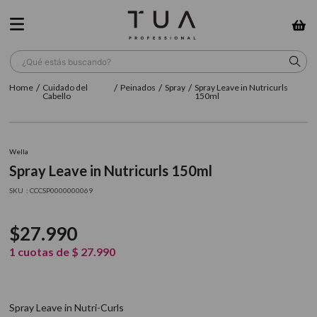
¿Qué estás buscando?
Cuidado del
Peinados
Spray
Spray Leave in Nutricurls
TÉRMINOS MÁS BUSCADOS
Cabello
150ml
1
.
wella
2
.
sow
Wella
Spray Leave in Nutricurls 150ml
3
.
farmavita
:
CCCSP0000000069
4
.
shampoo
5
.
cepillo
$
27
.
990
6
.
gama
1
cuotas de
$
27
.
990
7
.
secador
8
.
loreal
Spray Leave in Nutri-Curls