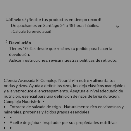
9
.
acondicionador
10
.
protector térmico
Envíos
/ ¡Recibe tus productos en tiempo record!
Despachamos en Santiago 24 a 48 horas hábiles.
¡Calcula tu envío aquí!
Devolución
Tienes 10 días desde que recibes tu pedido para hacer la
devolución.
Aplican restricciones, revisar nuestras politicas de retracto.
Ciencia Avanzada El Complejo Nourish-In nutre y alimenta tus
ondas y rizos. Ayuda a definir los rizos, los deja elásticos manejables
y a la vez reduce el encrespamiento. Asegura el nivel adecuado de
nutrición, esencial para una definición de rizos de larga duración.
Complejo Nourish-In •
Extracto de salvado de trigo - Naturalmente rico en vitaminas y
minerales, proteínas y ácidos grasos esenciales
•
Aceite de jojoba - Inspirador por sus propiedades nutritivas
•