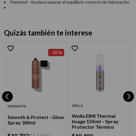
Pantenol - Ayuda a reponer el equilibrio correcto de hidratación
Quizás también te interese
-
20 %
WELLA
FARMAVITA
Wella EIMI Thermal
Smooth & Protect - Glow
Image 150 ml – Spray
Spray 300ml
Protector Térmico
$
10
.
792
$
13
.
490