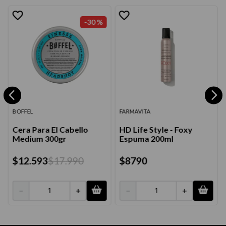
-
30 %
BOFFEL
FARMAVITA
Cera Para El Cabello
HD Life Style - Foxy
Medium 300gr
Espuma 200ml
$
12
.
593
$
17
.
990
$
8790
－
＋
－
＋