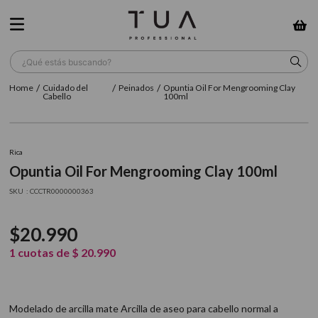
¿Qué estás buscando?
Cuidado del
Peinados
Opuntia Oil For Mengrooming Clay
TÉRMINOS MÁS BUSCADOS
Cabello
100ml
1
.
wella
2
.
sow
Rica
Opuntia Oil For Mengrooming Clay 100ml
3
.
farmavita
:
CCCTR0000000363
4
.
shampoo
5
.
cepillo
$
20
.
990
6
.
gama
1
cuotas de
$
20
.
990
7
.
secador
8
.
loreal
Modelado de arcilla mate Arcilla de aseo para cabello normal a