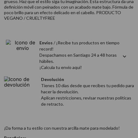
grueso. Haz que el estilo siga tu imaginación. Esta estructura da una
9
.
acondicionador
definición móvil con peinados con un acabado mate bajo. Fórmula de
poco brillo para un efecto delicado en el cabello. PRODUCTO
10
.
protector térmico
VEGANO / CRUELTYFREE
Envíos
/ ¡Recibe tus productos en tiempo
record!
Despachamos en Santiago 24 a 48 horas
hábiles.
¡Calcula tu envío aquí!
Devolución
Tienes 10 días desde que recibes tu pedido para
hacer la devolución.
Aplican restricciones, revisar nuestras politicas
de retracto.
¡Da forma a tu estilo con nuestra arcilla mate para modelado!
Beneficios: