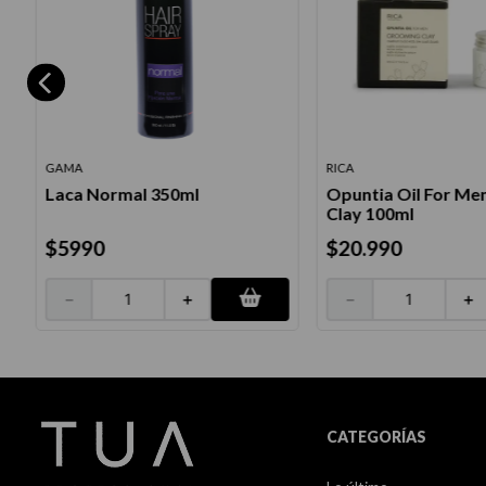
GAMA
RICA
Laca Normal 350ml
Opuntia Oil For M
a
Clay 100ml
$
5990
$
20
.
990
－
＋
－
＋
CATEGORÍAS