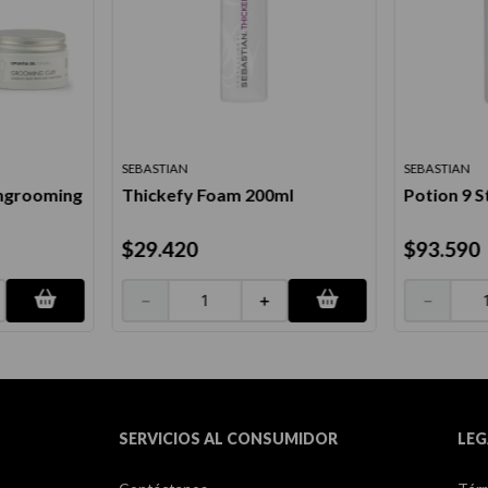
SEBASTIAN
SEBASTIAN
engrooming
Thickefy Foam 200ml
Potion 9 S
$
29
.
420
$
93
.
590
－
＋
－
SERVICIOS AL CONSUMIDOR
LEG