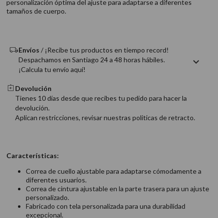
personalización óptima del ajuste para adaptarse a diferentes
9
.
acondicionador
tamaños de cuerpo.
10
.
protector térmico
Envíos
/ ¡Recibe tus productos en tiempo record!
Despachamos en Santiago 24 a 48 horas hábiles.
¡Calcula tu envío aquí!
Devolución
Tienes 10 días desde que recibes tu pedido para hacer la
devolución.
Aplican restricciones, revisar nuestras politicas de retracto.
Características:
Correa de cuello ajustable para adaptarse cómodamente a
diferentes usuarios.
Correa de cintura ajustable en la parte trasera para un ajuste
personalizado.
Fabricado con tela personalizada para una durabilidad
excepcional.