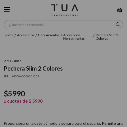
¿Qué estás buscando?
Accesorios
Herramientas
Accesorios
Pechera Slim 2
TÉRMINOS MÁS BUSCADOS
Herramientas
Colores
1
.
wella
2
.
sow
Olivia Garden
Pechera Slim 2 Colores
3
.
farmavita
:
HDCHA0000001203
4
.
shampoo
5
.
cepillo
$
5990
6
.
gama
1
cuotas de
$
5990
7
.
secador
8
.
loreal
Proporciona un ajuste cómodo y seguro para el usuario. Permite una