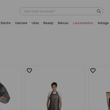
¿Qué estás buscando?
Electro
Haircare
Uñas
Beauty
Marcas
Lanzamientos
Antiage
ÁS BUSCADOS
ador