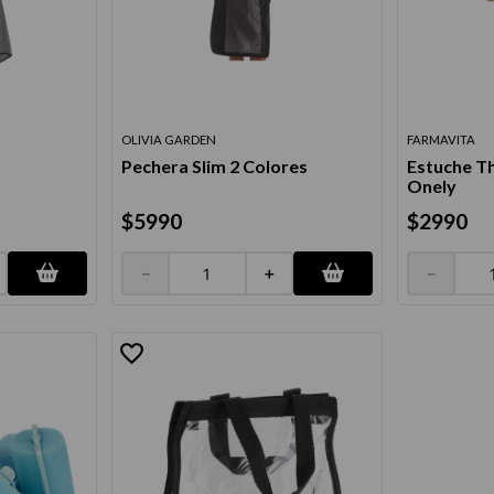
térmico
OLIVIA GARDEN
FARMAVITA
Pechera Slim 2 Colores
Estuche T
Onely
$
5990
$
2990
－
＋
－