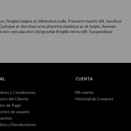
pus, feugiat magna at, bibendum nulla. Praesent mauris elit, faucibus
 Quisque ac dui vitae urna pharetra maximus ac at turpis. Aenean
nec sem placerat nisi gravida fringilla vel eu elit. Suspendisse
AL
CUENTA
inos y Condiciones
Mi cuenta
stro del Cliente
Historial de Compras
ios de Pago
chos de usuario
pachos
ios y Devoluciones