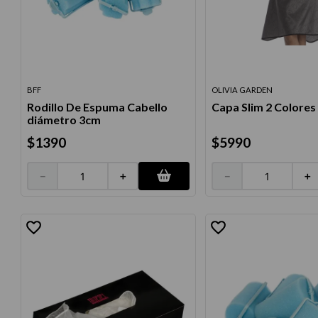
10
.
protector 
BFF
OLIVIA GARDEN
Rodillo De Espuma Cabello
Capa Slim 2 Colores
diámetro 3cm
$
1390
$
5990
－
＋
－
＋