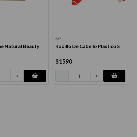
BFF
he Natural Beauty
Rodillo De Cabello Plastico S
$
1590
＋
－
＋