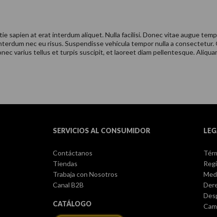
ie sapien at erat interdum aliquet. Nulla facilisi. Donec vitae augue tem
interdum nec eu risus. Suspendisse vehicula tempor nulla a consectetur.
ec varius tellus et turpis suscipit, et laoreet diam pellentesque. Aliquam 
SERVICIOS AL CONSUMIDOR
LEG
Contáctanos
Térm
Tiendas
Regi
Trabaja con Nosotros
Med
Canal B2B
Dere
Des
CATÁLOGO
Camb