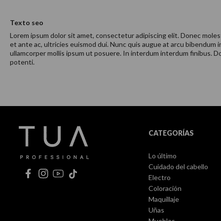
Texto seo
Lorem ipsum dolor sit amet, consectetur adipiscing elit. Donec molest
et ante ac, ultricies euismod dui. Nunc quis augue at arcu bibendum 
ullamcorper mollis ipsum ut posuere. In interdum interdum finibus. Don
potenti.
CATEGORÍAS
Lo último
Cuidado del cabello
Electro
Coloración
Maquillaje
Uñas
Muebles