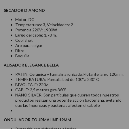
SECADOR
DIAMOND
Motor: DC
Temperaturas: 3, Velocidades: 2
Potencia 220V: 1900W
Largo del cable: 1,70 m.
Cool shot
Aro para colgar
Filtro
Boquilla
ALISADOR ELEGANCE BELLA
PATIN: Cerámica y turmalina ionizada. Flotante largo 120mm.
TEMPERATURA: Pantalla Led de 130º a 230º C
BIVOLTAJE: 220v
CABLE: 2,5 metros gira 360º
NANO SILVER: Son partículas que cubren todos nuestros
productos realizan una potente acción bacteriana, evitando
que las impurezas y bacterias afecten el cabello
ONDULADOR
TOURMALINE
19MM
Punta fría con aislamiento térmico