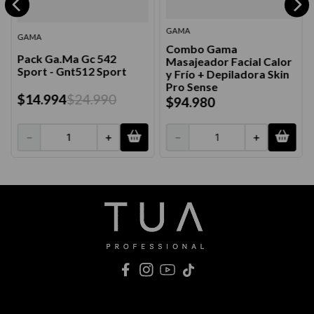
GAMA
GAMA
Combo Gama
Pack Ga.Ma Gc 542
Masajeador Facial Calor
Sport - Gnt512 Sport
y Frío + Depiladora Skin
Pro Sense
$
14
.
994
$
24
.
990
$
94
.
980
－
＋
－
＋