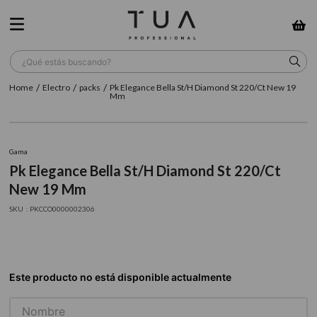
¿Qué estás buscando?
Electro
packs
Pk Elegance Bella St/H Diamond St 220/Ct New 19
TÉRMINOS MÁS BUSCADOS
Mm
1
.
wella
2
.
sow
Gama
Pk Elegance Bella St/H Diamond St 220/Ct
3
.
farmavita
New 19 Mm
4
.
shampoo
:
PKCCO0000002306
5
.
cepillo
6
.
gama
7
.
secador
8
.
loreal