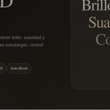
Brill
Sua
Co
lver brillo, suavidad y
es extralargas, control
ED
Auto Bivolt