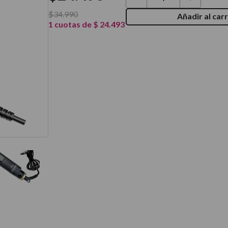
térmico
$
34
.
990
Añadir al carr
1
cuotas de
$
24
.
493