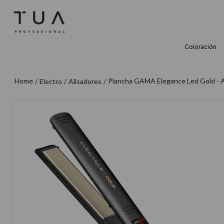
Coloración
TÉRMINOS M
1
.
wella
Plancha GAMA Elegance Led Gold - A
Electro
Alisadores
2
.
sow
3
.
farmavita
4
.
shampoo
5
.
cepillo
6
.
gama
7
.
secador
8
.
loreal
9
.
acondicion