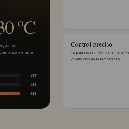
30 °C
Control preciso
según las
. Comienza siempre
La pantalla LED facilita la visualiz
y selección de la temperatura.
130°
180°
230°