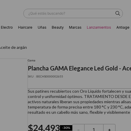
¿Qué estás buscando?
Electro
Haircare
Uñas
Beauty
Marcas
Lanzamientos
Antiage
ÁS BUSCADOS
ceite de argán
Gama
Plancha GAMA Elegance Led Gold - Ace
:
BECHS0000002655
Sus patines recubiertos con Oro Líquido fortalecen y suavi
control y uniformidad óptimos. TRATAMIENTO DESDE EL
activos naturales liberan sus propiedades mientras alisas.
temperatura de forma precisa entre 180 °C y 230 °C, adap
resultado es un cabello más sano, flexible y visiblemente
$
24
.
493
ador
-
30%
－
＋