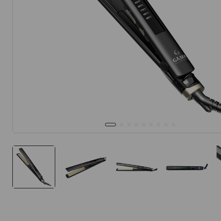
10
.
protector 